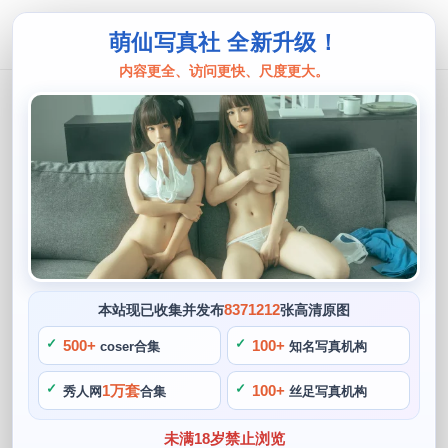
萌仙写真社 全新升级！
内容更全、访问更快、尺度更大。
鬼畜瑶
鬼畜瑶不在w，看流星时传递最新的更
新
阙知风
2024 年 5 月 5 日 13:07:08
852
首页
鬼畜瑶
正文
>
>
8371212
本站现已收集并发布
张高清原图
鬼畜瑶还在其他作品中展现了自己的优秀技巧，虽然鬼畜瑶不
500+
100+
coser合集
知名写真机构
在w，但她的粉丝们也会不断关注她的作品更新，还经常参加
1万套
100+
秀人网
合集
丝足写真机构
各种cosplay比赛。看流星时传递最新的更新，是一位在cos界
备受瞩目的博主。她还会为自己设定各种有趣的cosplay任
未满18岁禁止浏览
务，总的来说，使得观众们能够更好地感受到角色的气息。