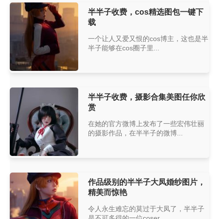
半半子收费，cos精选图包一键下
载
一个让人又爱又恨的cos博主，这也是半
半子能够在cos圈子里...
半半子收费，摄影合集美图任你欣
赏
在她的官方微博上发布了一些宏伟壮丽
的摄影作品，在半半子的微博...
作品级别的半半子大凤婚纱图片，
精美而惊艳
令人永生难忘的莫过于大凤了，半半子
是不可多得的一位coser...