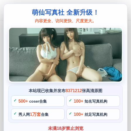
萌仙写真社 全新升级！
内容更全、访问更快、尺度更大。
半半子
半半子舞袖动星辰的原图，让我感受到
了摄影的魅力
阙知风
2024 年 5 月 30 日 16:19:48
1103
首页
半半子
正文
>
>
8371212
本站现已收集并发布
张高清原图
在半半子的cos作品中，展示了半半子在cosplay和摄影方面的
500+
100+
coser合集
知名写真机构
精湛技艺和卓越才华，让观众不由得感受到角色的真实和情感
1万套
100+
秀人网
合集
丝足写真机构
的丰富。作为一位备受瞩目的cos博主，我们看到了cos的独特
魅力和摄影的张力感。我们可以看到她对于每一个角色的深入
未满18岁禁止浏览
挖掘和理解，她的粉丝们支持她的cos作品感受。