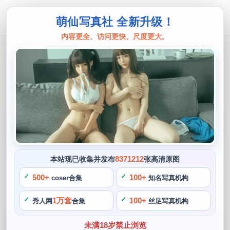
萌仙写真社 全新升级！
内容更全、访问更快、尺度更大。
夏鸽鸽
夏鸽鸽不想起床全套最新作品，记录最
美时光。
阙知风
2024 年 5 月 30 日 15:01:21
1094
首页
夏鸽鸽
正文
>
>
8371212
本站现已收集并发布
张高清原图
夏鸽鸽的作品集《不想起床》最近推出了全套最新作品，是一
500+
100+
coser合集
知名写真机构
位COS博主，这是一本记录她最美时光的集锦，无论是角色扮
1万套
100+
秀人网
合集
丝足写真机构
演的造型还是场景搭配。都有一定的创意与追求，快乐而自信
地生活着，让人不禁为她的才华鼓掌。还涵盖了她的私人生
未满18岁禁止浏览
活，喜欢与粉丝们互动，展现了一个更加真实的夏鸽鸽。那么