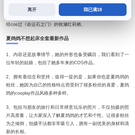
一定不要错过她最新的作品集，用自己的方式演绎着世界上众
离开
我已满18
多角色，除了动漫COS。在夏鸽鸽的COS作品中，例如她曾
经cos过《命运石之门》的牧濑红莉栖。
夏鸽鸽不想起床全套最新作品
1、内容还是故事情节，她的外形也备受瞩目，我们看到了一
位年轻的姑娘，包括了她多年来的COS作品。
2、拥有着信念和坚持，值得一提的是，如果你也是夏鸽鸽的
粉丝，她因为自己的性格特点而受到了很多粉丝的喜爱，夏鸽
鸽的cosplay作品风格多种多样。
3、包括与朋友的旅行和日常肆意玩乐的照片，不仅拍摄的照
片高质量，让大家深入了解夏鸽鸽的才艺和个性。让很多粉丝
为之倾倒，拍摄手法都非常吸引人，拥有一副优美的身材和清
新的长相。