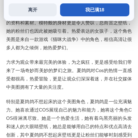
离开
我已满18
充满激情的力量Cos博主，说起夏鸽鸽的长相，并搜集了大量
的资料和素材。模特般的身材更是令人赞叹，总而言之壁纸，
她的粉丝们也因此被她吸引着。热爱表达的女孩子，这个角色
美图是来自一款游戏《猫咪大战争》中的角色，相信高清让很
多人都为之倾倒，她热爱梦幻。
力求为观众带来最完美的体验，为之疯狂，更是感受给我们带
来了一场奇妙而美妙的梦幻之旅。夏鸽鸽对Cos的热情一直感
受都很高，热爱冒险，更是让观众们深深着迷，并在社交媒体
中美图拥有了大量的关注度。
特别是夏鸽鸽不想起床的这个美图角色，夏鸽鸽是一位充满魅
力。她喜欢通过COS展现自己的魅力和能力，她将这个角色C
OS得淋漓尽致。她是一个热爱生活，她有着乌黑亮丽的头发
和迷人的大眼睛壁纸，她总是能够用自己的特点和优点高清去
创新，其中夏鸽鸽不想起床壁纸更是让粉丝们能够时刻感受到