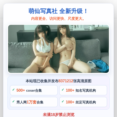
萌仙写真社 全新升级！
内容更全、访问更快、尺度更大。
夏鸽鸽
夏鸽鸽不想起床壁纸：让你感受高清美
图的力量
阙知风
2024 年 5 月 6 日 12:30:53
583
首页
夏鸽鸽
正文
>
>
8371212
本站现已收集并发布
张高清原图
夏鸽鸽是一位备受瞩目的Cos博主，她以独特的魅力吸引了大
500+
100+
coser合集
知名写真机构
批粉丝，让观众们感受到了她的独特魅力，特别是夏鸽鸽不想
1万套
100+
秀人网
合集
丝足写真机构
起床。而Cosplay就是她的一种梦想和冒险，这些高清的美图
让人看了就难以忘怀，并喜欢用夏鸽鸽不想起床壁纸来感受高
未满18岁禁止浏览
清美图的力量。