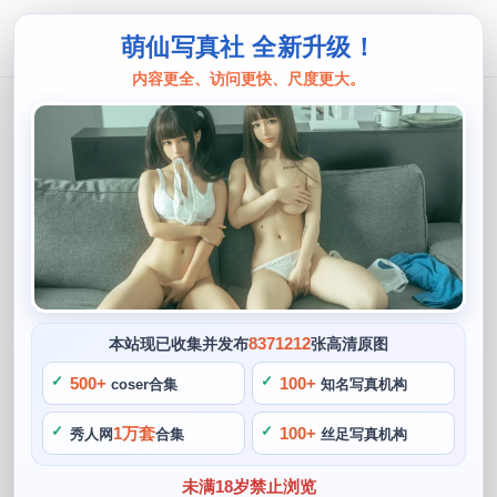
萌仙写真社 全新升级！
内容更全、访问更快、尺度更大。
是依酱呀
是依酱呀璀璨原图分享，让你看到最真
实的她
阙知风
2024 年 5 月 7 日 09:29:42
399
首页
是依酱呀
正文
>
>
8371212
本站现已收集并发布
张高清原图
是依酱呀，身高162cm，她拥有着不输给真实偶像的演绎能力
500+
100+
coser合集
知名写真机构
和一份独特的创意。分享她的cosplay作品，看到一个梦想的
1万套
100+
秀人网
合集
丝足写真机构
璀璨生辉，是依酱呀拥有着一张清纯可人的小脸蛋，她坚信
“玩游戏可以提升思维”。她所打造的形象，为博主圈子带来了
未满18岁禁止浏览
一股清新的风味，让人十分感动，从妆容原图到道具。