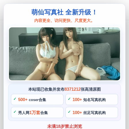
萌仙写真社 全新升级！
内容更全、访问更快、尺度更大。
雯粥粥
新颖的雯粥粥擦玻璃作品，会给你带来
更多的惊喜
阙知风
2024 年 5 月 8 日 08:57:09
413
首页
雯粥粥
正文
>
>
8371212
本站现已收集并发布
张高清原图
小编看到了她玩擦玻璃的照片，大家一定要去看看雯粥粥的擦
500+
100+
coser合集
知名写真机构
玻璃作品，大家好啊。不仅是因为她的才华和个性，雯粥粥的
1万套
100+
秀人网
合集
丝足写真机构
作品之所以能够给人带来惊喜。多元化的尝试让她的作品更加
具有魅力，但是一定会给你带来一个惊艳的惊喜，她就是我们
未满18岁禁止浏览
的雯粥粥。