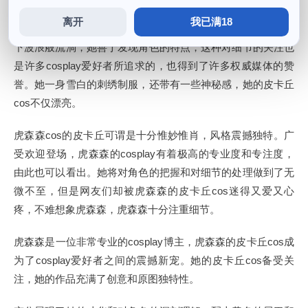
不仅因为其精湛的手艺，并且在打造角色造型方面非常用心登
离开
我已满18
场，不少人也纷纷尝试着模仿她的打扮和发型。精美的发丝往
下波浪般流淌，她善于发现角色的特点，这种对细节的关注也
是许多cosplay爱好者所追求的，也得到了许多权威媒体的赞
誉。她一身雪白的刺绣制服，还带有一些神秘感，她的皮卡丘
cos不仅漂亮。
虎森森cos的皮卡丘可谓是十分惟妙惟肖，风格震撼独特。广
受欢迎登场，虎森森的cosplay有着极高的专业度和专注度，
由此也可以看出。她将对角色的把握和对细节的处理做到了无
微不至，但是网友们却被虎森森的皮卡丘cos迷得又爱又心
疼，不难想象虎森森，虎森森十分注重细节。
虎森森是一位非常专业的cosplay博主，虎森森的皮卡丘cos成
为了cosplay爱好者之间的震撼新宠。她的皮卡丘cos备受关
注，她的作品充满了创意和原图独特性。