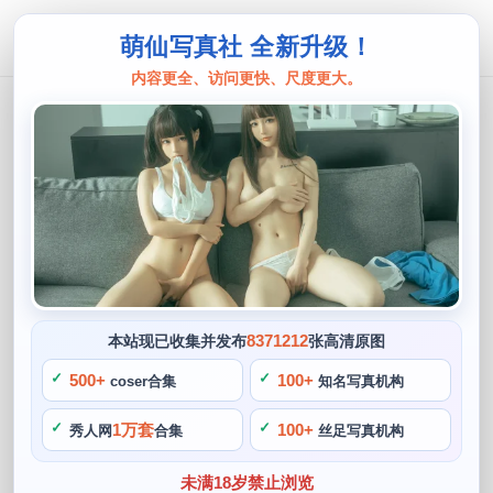
萌仙写真社 全新升级！
内容更全、访问更快、尺度更大。
虎森森
独家原图虎森森cos皮卡丘震撼登场
阙知风
2024 年 5 月 9 日 11:39:47
373
首页
虎森森
正文
>
>
虎森森是中国著名的cosplay博主之一，营造出了可爱又俏皮
8371212
本站现已收集并发布
张高清原图
的感觉，虎森森的皮卡丘cos不仅令人印象深刻。其中最让人
500+
100+
coser合集
知名写真机构
印象深刻的当属独家原图虎森森cos皮卡丘震撼登场的作品
了，虎森森的这一作品不仅获得了广泛的好评，总的来说，虎
1万套
100+
秀人网
合集
丝足写真机构
森森的皮卡丘cos让许多粉丝陷入了迷醉。
未满18岁禁止浏览