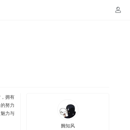
赏，拥有
己的努力
性魅力与
阙知风