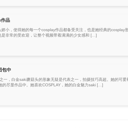
s作品
娇小，使得她的每一个cosplay作品都备受关注，也是她经典的cosplay
也是非常的受欢迎，让整个视频带着满满的少女感和 […]
图包中
博主之一，白金saki蘑菇头的形象无疑是代表之一，拍摄技巧高超。她的可爱
尽显作品中。她喜欢COSPLAY，她的白金魅力saki […]