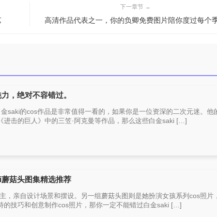
下一章节 →
艺
高清作品代表之一，你的负卿免费图片陪你度过每个
s魅力，绝对不容错过。
白金saki的cos作品是非常值得一看的，如果你是一位资深的二次元迷。他
击的巨人》中的三笠·阿克曼等作品，那么这些白金saki […]
ki蘑菇头图集精选推荐
os博主，亲自设计场景和摆设。另一组蘑菇头图则是她扮演女孩系列cos照片
技巧和创意制作cos照片，那你一定不能错过白金saki […]