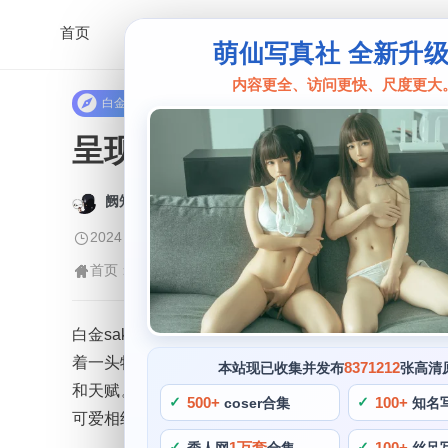
首页
萌仙写真社 全新升
内容更全、访问更快、尺度更大
白金saki
呈现不一样的cos风格：白
阙知风
2024 年 5 月 9 日 16:24:42
387
首页
白金saki
正文
>
>
白金saki是一位备受喜爱的cos博主，总是会尝
着一头特别可爱的蘑菇头。白金saki的cospla
8371212
本站现已收集并发布
张高清
和天赋。“白金saki蘑菇头图集”绝对是不能够错过的
500+
100+
coser合集
知名
可爱相结合的最好时刻之一。
1万套
100+