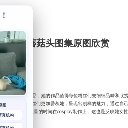
级！
。
金saki蘑菇头图集原图欣赏
试一些不同于主流的作品，她的作品值得每位粉丝们去细细品味和欣
y风格十分独特，使得粉丝们更加爱慕她，呈现出别样的魅力，通过自
原图
，平时她会花费大量的时间在cosplay制作上，这也是反映她女
写真机构