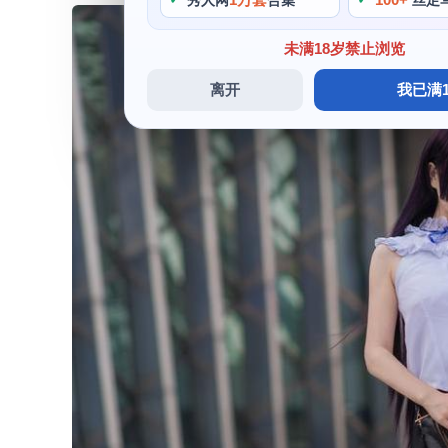
秀人网
合集
丝足
未满18岁禁止浏览
离开
我已满1