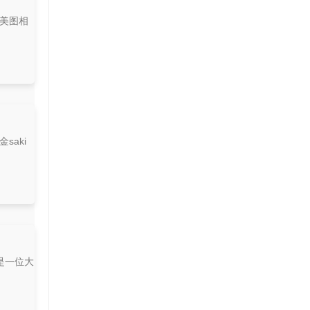
的美图相
saki
是一位大