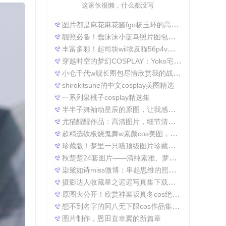
这家伙很懒，什么都没写
图片都是麻花麻花酱fgo杨玉环的高清照片，太好看了
靓照必备！蠢沫沫小蓝鸟照片图包合集
丰富多彩！起司块wii埃及猫56p4v照片精选大集合
穿越时空的梦幻COSPLAY：Yoko宅夏电子档图包
小仓千代w舰长图包尽情欣赏我的战场作品集
shirokitsune的中文cosplay美图精选
一系列泉桃子cosplay精选集
半半子舞袖动星辰的原图，让我感受到了摄影的魅力
尤猫醒醒作品：高清图片，细节清晰展现真实美。
超精选铁板烧鬼舞w素颜cos美图，一定不会让你失望
珍藏版！梦里一只喵顶级图片珍藏套装。
秋楚楚24套图片——清纯素雅、梦幻唯美，成就一张张经典美图。
染黛如诗miss微博：串起思维的照片收集
摄影达人收藏星之迟迟写真集下载，原图分享带来无限想象空间。
原图大公开！欣赏神楽坂真冬cos绝対服従的高清细节
想不到名字的阿八无下限cos作品集锦，带你领略不一般的角色扮演魅力
图片制作，恩田直幸翼的新篇章