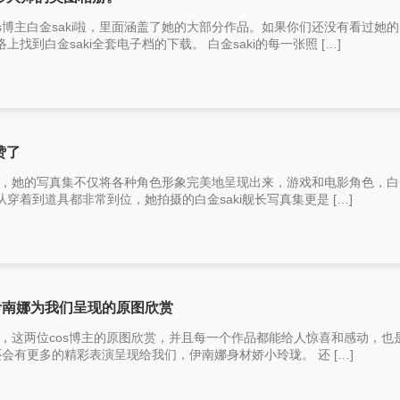
s博主白金saki啦，里面涵盖了她的大部分作品。如果你们还没有看过她
到白金saki全套电子档的下载。 白金saki的每一张照 […]
赞了
博主，她的写真集不仅将各种角色形象完美地呈现出来，游戏和电影角色，白金
穿着到道具都非常到位，她拍摄的白金saki舰长写真集更是 […]
i和伊南娜为我们呈现的原图欣赏
s博主，这两位cos博主的原图欣赏，并且每一个作品都能给人惊喜和感动，也
还会有更多的精彩表演呈现给我们，伊南娜身材娇小玲珑。 还 […]