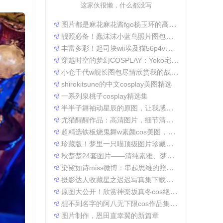
这家伙很懒，什么都没写
图片都是麻花麻花酱fgo杨玉环的高清照片，太好看了
靓照必备！蠢沫沫小蓝鸟照片图包合集
丰富多彩！起司块wii埃及猫56p4v照片精选大集合
穿越时空的梦幻COSPLAY：Yoko宅夏电子档图包
小仓千代w舰长图包尽情欣赏我的战场作品集
shirokitsune的中文cosplay美图精选
一系列泉桃子cosplay精选集
半半子舞袖动星辰的原图，让我感受到了摄影的魅力
尤猫醒醒作品：高清图片，细节清晰展现真实美。
超精选铁板烧鬼舞w素颜cos美图，一定不会让你失望
珍藏版！梦里一只喵顶级图片珍藏套装。
秋楚楚24套图片——清纯素雅、梦幻唯美，成就一张张经典美图。
染黛如诗miss微博：串起思维的照片收集
摄影达人收藏星之迟迟写真集下载，原图分享带来无限想象空间。
原图大公开！欣赏神楽坂真冬cos绝対服従的高清细节
想不到名字的阿八无下限cos作品集锦，带你领略不一般的角色扮演魅力
图片制作，恩田直幸翼的新篇章