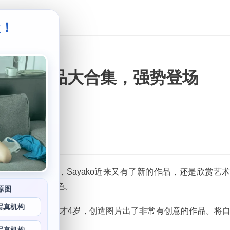
级！
。
最新cos作品大合集，强势登场
数百万的浏览量，Sayako近来又有了新的作品，还是欣赏艺
尝试新的风格和角色。
原图
写真机构
然Sayako今年才4岁，创造图片出了非常有创意的作品。将