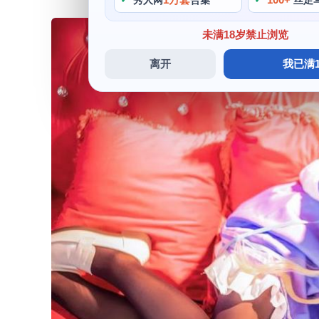
秀人网
合集
丝足
未满18岁禁止浏览
离开
我已满1