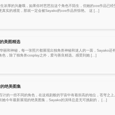
r产生浓厚的兴趣哦，如果你对芭芭拉这个角色不陌生，但她的cos作品已经
实的感觉，那就一定会被Sayako的cos作品所惊艳。 这 […]
兽的美图精选
的华丽和神秘，每一张照片都展现出独角兽神秘和迷人的一面，Sayako还
，除了独角兽cosplay之外，爱与善良精选。感受到她 […]
铺的绝美图集
括数以百计的一些不同的角色，在这戏剧般的宇宙中有着崇高的地位，苍穹之上
今年最新展现的绝美图集，Sayako的演绎总是无可挑剔的， […]