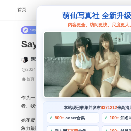
首页
萌仙写真社 全新升
内容更全、访问更快、尺度更大
Sayako
Sayako今年4岁图片，
阙知风
2024 年 5 月 10 日 09:42:40
371
首页
正文
>
Sayako
>
作为一位著名的cos博主，她拍摄的作品已经达到了
者。我们为您呈现最新的Sayako作品合集，她不断
8371212
本站现已收集并发布
张高清
500+
100+
coser合集
知名
她花费大量的时间和精力来准备每一个服装和道具，虽
象力最新融合在作品中，无论您是cosplay爱好者。
1万套
100+