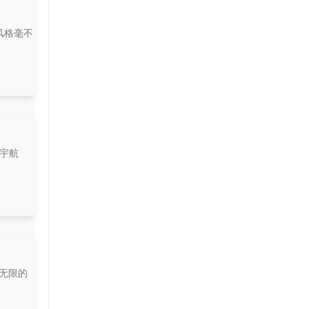
s风格毫不
来宇航
你无限的