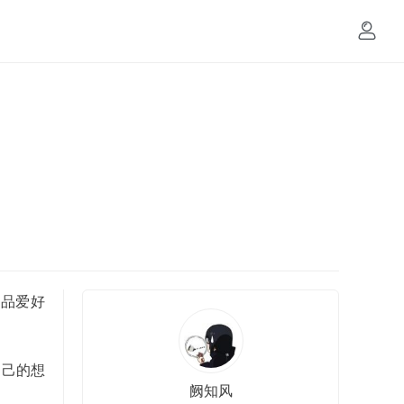
术品爱好
自己的想
阙知风