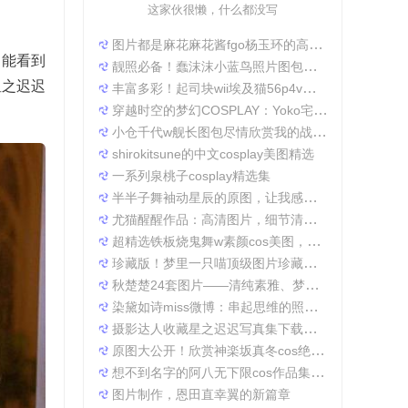
这家伙很懒，什么都没写
图片都是麻花麻花酱fgo杨玉环的高清照片，太好看了
常能看到
靓照必备！蠢沫沫小蓝鸟照片图包合集
星之迟迟
丰富多彩！起司块wii埃及猫56p4v照片精选大集合
穿越时空的梦幻COSPLAY：Yoko宅夏电子档图包
小仓千代w舰长图包尽情欣赏我的战场作品集
shirokitsune的中文cosplay美图精选
一系列泉桃子cosplay精选集
半半子舞袖动星辰的原图，让我感受到了摄影的魅力
尤猫醒醒作品：高清图片，细节清晰展现真实美。
超精选铁板烧鬼舞w素颜cos美图，一定不会让你失望
珍藏版！梦里一只喵顶级图片珍藏套装。
秋楚楚24套图片——清纯素雅、梦幻唯美，成就一张张经典美图。
染黛如诗miss微博：串起思维的照片收集
摄影达人收藏星之迟迟写真集下载，原图分享带来无限想象空间。
原图大公开！欣赏神楽坂真冬cos绝対服従的高清细节
想不到名字的阿八无下限cos作品集锦，带你领略不一般的角色扮演魅力
图片制作，恩田直幸翼的新篇章