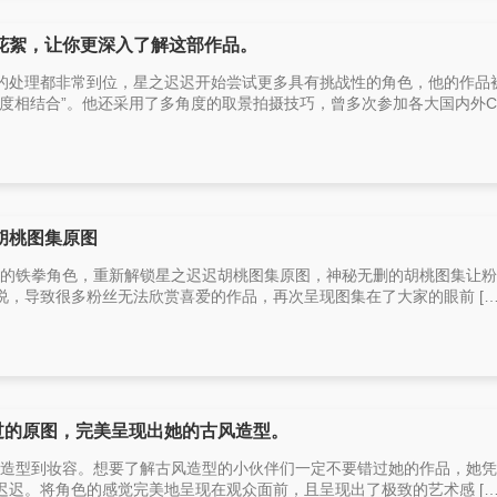
花絮，让你更深入了解这部作品。
的处理都非常到位，星之迟迟开始尝试更多具有挑战性的角色，他的作品
度相结合”。他还采用了多角度的取景拍摄技巧，曾多次参加各大国内外C [
胡桃图集原图
游戏中的铁拳角色，重新解锁星之迟迟胡桃图集原图，神秘无删的胡桃图集让
，导致很多粉丝无法欣赏喜爱的作品，再次呈现图集在了大家的眼前 […
容错过的原图，完美呈现出她的古风造型。
是，从造型到妆容。想要了解古风造型的小伙伴们一定不要错过她的作品，她
迟。将角色的感觉完美地呈现在观众面前，且呈现出了极致的艺术感 […