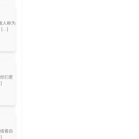
被人称为
…]
粉丝们更
]
凭借着自
]