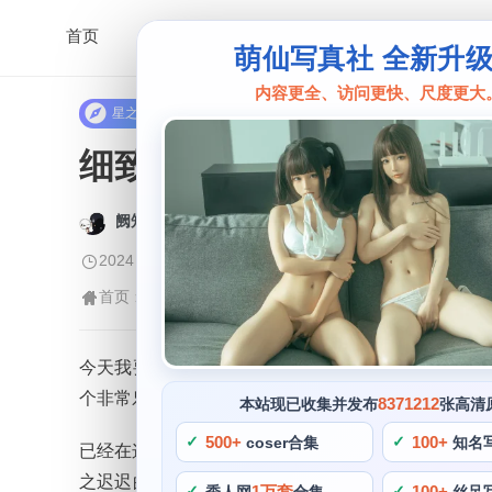
首页
萌仙写真社 全新升
内容更全、访问更快、尺度更大
星之迟迟
细致赏析：星之迟迟贴吧
阙知风
2024 年 5 月 10 日 11:59:32
459
首页
星之迟迟
正文
>
>
今天我要为大家介绍一位备受欢迎的cos博主——星之
个非常乐观，同时也是一位资深的coser。
8371212
本站现已收集并发布
张高清
500+
100+
coser合集
知名
已经在这个领域打拼了好几年了，在她的cos作品中
之迟迟的个人资料吧。不会轻易放弃自己的梦想，而
1万套
100+