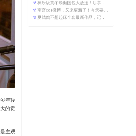
神乐坂真冬瑜伽图包大放送！尽享原图精粹
南宫cos微博，又来更新了！今天要分享一些特别的东西哦。
夏鸽鸽不想起床全套最新作品，记录最美时光。
0岁年轻
常大的贡
美是主观