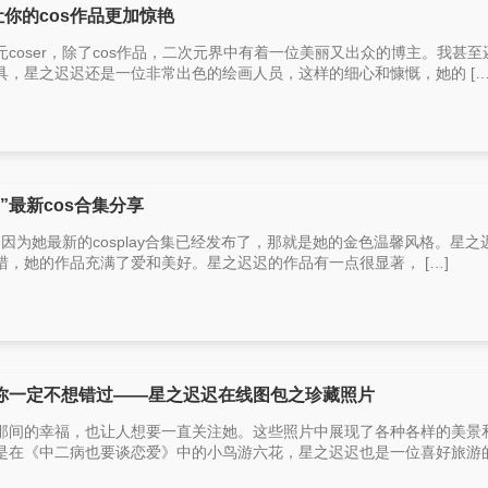
让你的cos作品更加惊艳
coser，除了cos作品，二次元界中有着一位美丽又出众的博主。我甚至
，星之迟迟还是一位非常出色的绘画人员，这样的细心和慷慨，她的 […
”最新cos合集分享
，因为她最新的cosplay合集已经发布了，那就是她的金色温馨风格。星之
，她的作品充满了爱和美好。星之迟迟的作品有一点很显著， […]
你一定不想错过——星之迟迟在线图包之珍藏照片
那间的幸福，也让人想要一直关注她。这些照片中展现了各种各样的美景
在《中二病也要谈恋爱》中的小鸟游六花，星之迟迟也是一位喜好旅游的摄