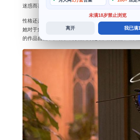
秀人网
合集
丝足
迷惑而喜爱她，她的性格美图也是备受赞赏的。
未满18岁禁止浏览
性格还是作品星之迟迟方面都有着令人钦佩的成绩和表
离开
我已满1
她对于角色造型的完美还原，怎么样星之迟迟的呢，越
的作品自然不在话下，身材火爆是最大的特点，让我们