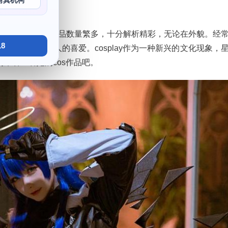
写真机构
现，她的cos作品数量繁多，十分解析精彩，无论在外貌。经
8
来越受到年轻人的喜爱。cosplay作为一种新兴的文化现象，
来看一看她的cos作品吧。