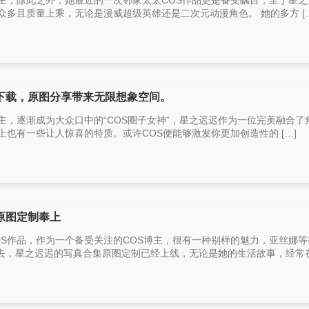
博主，除此之外，她最近的一次邻家太太COS作品更是备受瞩目，至于星之
众多且质量上乘，无论是漫威超级英雄还是二次元动漫角色。 她的多方 […
下载，原图分享带来无限想象空间。
主，逐渐成为大众口中的“COS圈子女神”，星之迟迟作为一位完美融合了
上也有一些让人惊喜的特质。或许COS便能够激发你更加创造性的 […]
原图定制奉上
OS作品，作为一个备受关注的COS博主，很有一种别样的魅力，亚丝娜等
，星之迟迟的写真合集原图定制已经上线，无论是她的生活故事，经常在 