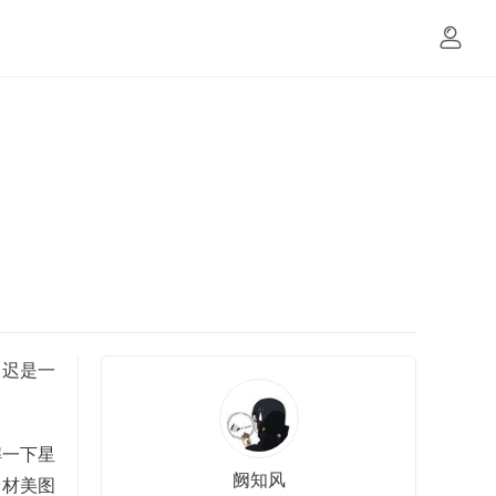
迟迟是一
解一下星
阙知风
身材美图