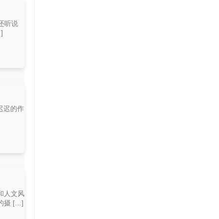
还听说
]
迟迟的作
和人文风
 […]