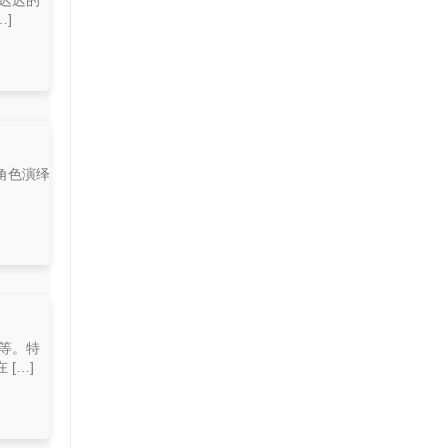
迟迟的
]
角色演绎
等。特
[…]