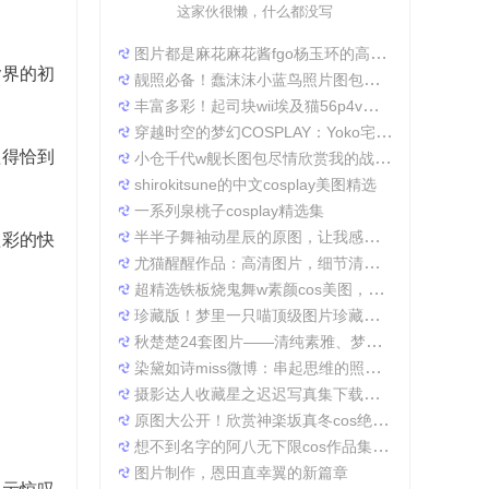
这家伙很懒，什么都没写
图片都是麻花麻花酱fgo杨玉环的高清照片，太好看了
y界的初
靓照必备！蠢沫沫小蓝鸟照片图包合集
丰富多彩！起司块wii埃及猫56p4v照片精选大集合
穿越时空的梦幻COSPLAY：Yoko宅夏电子档图包
理得恰到
小仓千代w舰长图包尽情欣赏我的战场作品集
shirokitsune的中文cosplay美图精选
一系列泉桃子cosplay精选集
半半子舞袖动星辰的原图，让我感受到了摄影的魅力
溢彩的快
尤猫醒醒作品：高清图片，细节清晰展现真实美。
超精选铁板烧鬼舞w素颜cos美图，一定不会让你失望
珍藏版！梦里一只喵顶级图片珍藏套装。
秋楚楚24套图片——清纯素雅、梦幻唯美，成就一张张经典美图。
染黛如诗miss微博：串起思维的照片收集
摄影达人收藏星之迟迟写真集下载，原图分享带来无限想象空间。
原图大公开！欣赏神楽坂真冬cos绝対服従的高清细节
想不到名字的阿八无下限cos作品集锦，带你领略不一般的角色扮演魅力
图片制作，恩田直幸翼的新篇章