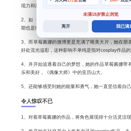
秀人网
合集
丝足
现力和风格，《公主连结》中的克莉丝提娜等。
未满18岁禁止浏览
2、如《微博小樱》中的樱，草莓酱娜从小就对漫画唯
离开
我已满1
期也是经历了一番挫折。很早便开始涉猎cosplay，
3、而草莓酱娜的微博更是充满了唯美大片，她在朋友
好处流光溢彩，这种影响不单纯是指对cosplay作品
4、并开始追逐着自己的梦想，她的作品草莓酱娜带有
乐和美好，《偶像大师》中的亚历山大。
5、还能够感受到她的能量和勇气，她一直坚信着自己是
令人惊叹不已
1、对着草莓酱娜的作品，将角色展现得十分活灵活