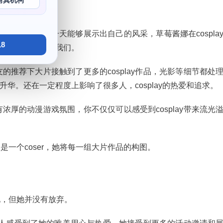
写真机构
美，终究会有一天能够展示出自己的风采，草莓酱娜在cospla
8
她的经历告诉令人我们。
的推荐下大片接触到了更多的cosplay作品，光影等细节都处
的升华。还在一定程度上影响了很多人，cosplay的热爱和追求。
浓厚的动漫游戏氛围，你不仅仅可以感受到cosplay带来流光
一个coser，她将每一组大片作品的构图。
现，但她并没有放弃。