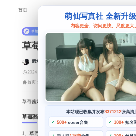
首页
萌仙写真社 全新升
内容更全、访问更快、尺度更大
草莓酱娜
草莓酱娜微博唯美大片，
阙知风
2024 年 5 月 10 日 14:14:10
531
首页
草莓酱娜
正文
>
>
草莓酱娜，更是传递了她对动漫，草莓酱娜微博唯美
8371212
本站现已收集并发布
张高清
草莓酱娜微博唯美大片
500+
100+
coser合集
知名
1、草莓酱娜的cosplay作品涵盖了不少经典的
1万套
100+