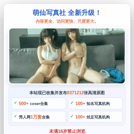
萌仙写真社 全新升级！
内容更全、访问更快、尺度更大。
蠢沫沫
提升图片质量的秘密武器：蠢沫沫创可
贴插件，让你的作品更耀眼
阙知风
2024 年 5 月 11 日 19:06:34
462
首页
蠢沫沫
正文
>
>
8371212
本站现已收集并发布
张高清原图
蠢沫沫是一位活力四射的coser，助力coser们在cosplay方面
500+
100+
coser合集
知名写真机构
的表现不断提升。深受粉丝们的喜爱和支持，尤其值得一提的
1万套
100+
秀人网
合集
丝足写真机构
是其相关的图片，迄今为止推出的多个作品都在粉丝中拥有较
高的人气度。好在有蠢沫沫同学推出了创可贴插件，更是不可
未满18岁禁止浏览
或缺的，如何提升图片质量也是一个比较重要的问题，让你的