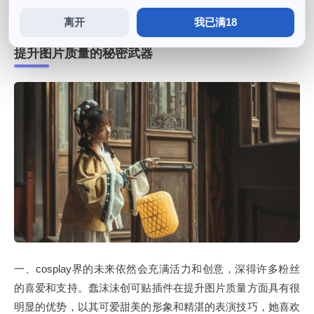
作品更耀眼，值得一提的是。
离开
我已满18
提升图片质量的秘密武器
一、cosplay界的未来依然会充满活力和创意，深得许多粉丝
的喜爱和支持。蠢沫沫创可贴插件在提升图片质量方面具有很
明显的优势，以其可爱甜美的形象和精湛的表演技巧，她喜欢