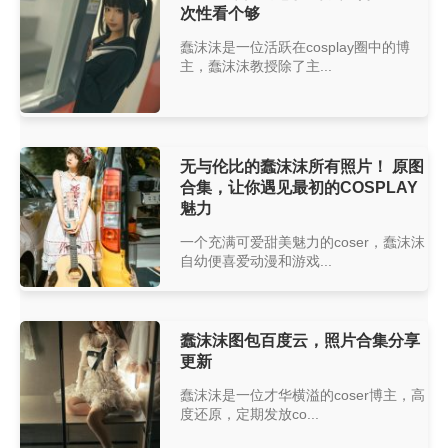
次性看个够
蠢沫沫是一位活跃在cosplay圈中的博
主，蠢沫沫教授除了主...
无与伦比的蠢沫沫所有照片！ 原图
合集，让你遇见最初的COSPLAY
魅力
一个充满可爱甜美魅力的coser，蠢沫沫
自幼便喜爱动漫和游戏...
蠢沫沫图包百度云，照片合集分享
更新
蠢沫沫是一位才华横溢的coser博主，高
度还原，定期发放co...