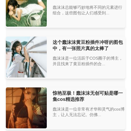
蠢沫沫总能够巧妙地将不同的元素进行
组合，这些图包让人们感受到...
这个蠢沫沫黄豆粉插件冲呀的图包
中，有一张照片真的太棒了
蠢沫沫是一位活跃于COS圈子的博主，
并且找来了黄豆粉插件的合...
惊艳至极！蠢沫沫无创可贴是哪一
集cos精选推荐
蠢沫沫是一位非常有才华和灵气的cos博
主，让人无法忘记。仿佛...