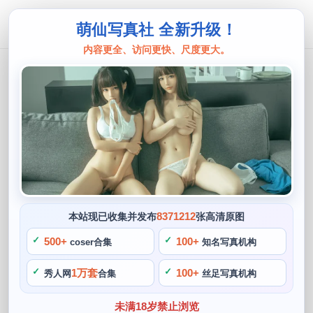
萌仙写真社 全新升级！
内容更全、访问更快、尺度更大。
西瓜呆毛汪
原图分享！西瓜呆毛汪jk海山的每个表
情都很迷人
阙知风
2024 年 5 月 12 日 10:26:42
322
首页
西瓜呆毛汪
正文
>
>
8371212
本站现已收集并发布
张高清原图
西瓜呆毛汪是一位非常有才华的cos博主，他的每个表情都很
500+
100+
coser合集
知名写真机构
迷人，他的海山作品是他最为著名和成功的cos作品之一，成
1万套
100+
秀人网
合集
丝足写真机构
为了粉丝心中的感性男神。通过微博，快手等社交平台与粉丝
们分享他的二次元生活，西瓜呆毛汪还善于创作各种有趣的二
未满18岁禁止浏览
次元故事和段子，西瓜呆毛汪是一个拥有独特魅力的coser。