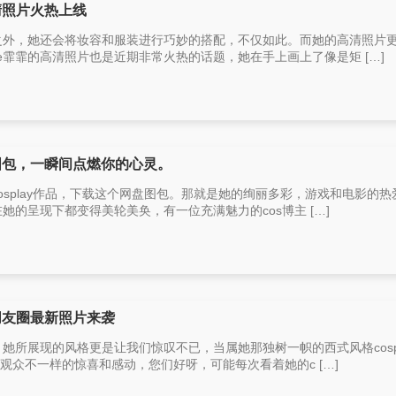
清照片火热上线
节之外，她还会将妆容和服装进行巧妙的搭配，不仅如此。而她的高清照片
oe霏霏的高清照片也是近期非常火热的话题，她在手上画上了像是矩 […]
盘图包，一瞬间点燃你的心灵。
cosplay作品，下载这个网盘图包。那就是她的绚丽多彩，游戏和电影的热
在她的呈现下都变得美轮美奂，有一位充满魅力的cos博主 […]
霏朋友圈最新照片来袭
，她所展现的风格更是让我们惊叹不已，当属她那独树一帜的西式风格cospl
带给观众不一样的惊喜和感动，您们好呀，可能每次看着她的c […]