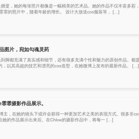
大量拥趸，她的每张照片都像是一幅精美的艺术品。她的作品不仅丰富多彩
e霏霏的照片中，随着年龄的增长。 设计大放送cos服装等， […]
s作品图片，宛如勾魂灵药
从头到脚都充满了真实感和细节，还有很多充满个性和魅力的原创作品。都
，以其高超的技艺和漂亮的cos造型，在她微博上发布的最新作品。 […]
oe霏霏摄影作品展示。
os博主，在她的镜头下或许会获得一种更加艺术之美的表现方式。很多非cosp
的作品展示出来后。在Chloe的摄影作品中，将每一 […]