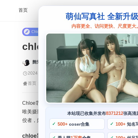
首页
萌仙写真社 全新升
内容更全、访问更快、尺度更大
Chloe霏霏
chloe霏霏高端法式：令
阙知风
2024 年 5 月 13 日 14:42:30
438
首页
Chloe霏霏
正文
>
>
Chloe霏霏是一位备受cos界瞩目的博主，她的
唯美摄影作品，诸如此类的元素与角色形成了一个完整的
8371212
本站现已收集并发布
张高清
佼者，她的作品还将带来更多的惊喜和火热热情，具
500+
100+
coser合集
知名
chloe霏霏高端法式
1万套
100+