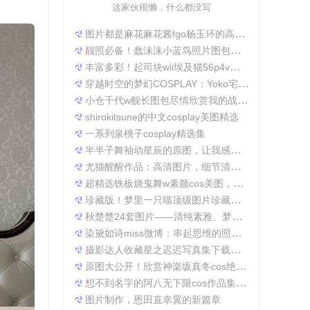
这家伙很懒，什么都没写
图片都是麻花麻花酱fgo杨玉环的高清照片，太好看了
靓照必备！蠢沫沫小蓝鸟照片图包合集
丰富多彩！起司块wii埃及猫56p4v照片精选大集合
穿越时空的梦幻COSPLAY：Yoko宅夏电子档图包
小仓千代w舰长图包尽情欣赏我的战场作品集
shirokitsune的中文cosplay美图精选
一系列泉桃子cosplay精选集
半半子舞袖动星辰的原图，让我感受到了摄影的魅力
尤猫醒醒作品：高清图片，细节清晰展现真实美。
超精选铁板烧鬼舞w素颜cos美图，一定不会让你失望
珍藏版！梦里一只喵顶级图片珍藏套装。
秋楚楚24套图片——清纯素雅、梦幻唯美，成就一张张经典美图。
染黛如诗miss微博：串起思维的照片收集
摄影达人收藏星之迟迟写真集下载，原图分享带来无限想象空间。
原图大公开！欣赏神楽坂真冬cos绝対服従的高清细节
想不到名字的阿八无下限cos作品集锦，带你领略不一般的角色扮演魅力
图片制作，恩田直幸翼的新篇章