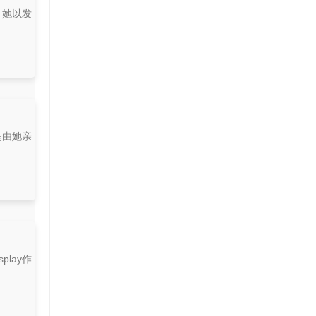
，她以发
是由她亲
lay作