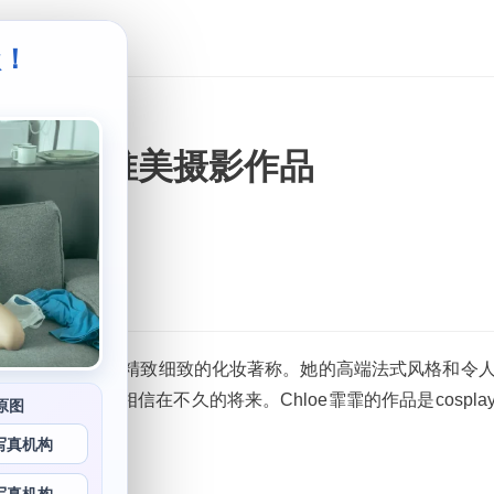
级！
。
人陶醉的唯美摄影作品
作品以高质量的摄影和精致细致的化妆著称。她的高端法式风格和令
艺术世界，相信在不久的将来。Chloe霏霏的作品是cospla
原图
体来说。
写真机构