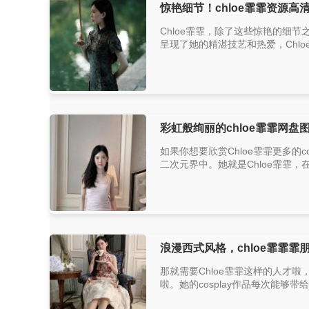
惊艳细节！chloe霏霏资源高
Chloe霏霏，除了这些惊艳的细
呈现了她的精湛技艺和热爱，Chl
彩虹般绚丽的chloe霏霏网
如果你想要欣赏Chloe霏霏更多的
二次元界中。她就是Chloe霏霏，
浪漫西式风格，chloe霏霏
那就需要Chloe霏霏这样的人才啦
啦。她的cosplay作品每次能够