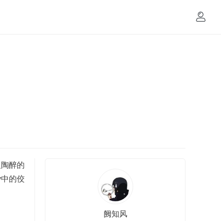
人陶醉的
y中的佼
阙知风