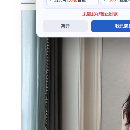
秀人网
合集
丝足
未满18岁禁止浏览
离开
我已满1