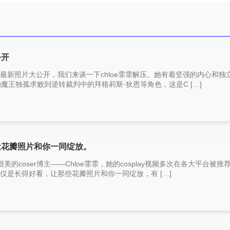
公开
主，最新照片大公开，我们来谈一下chloe霏霏解压。她有着坚强的内心和独
魔王独孤求败到逆转裁判中的拜格莉斯·狄恩等角色，这是C […]
，让花瓣照片和你一同绽放。
coser博主——Chloe霏霏，她的cosplay视频多次在各大平台被推
她不仅是长得好看，让那些花瓣照片和你一同绽放，有 […]