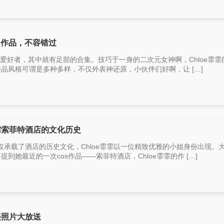
os作品，不容错过
ay爱好者，其中就有足部的合集。技巧于一身的二次元女神啊，Chloe霏霏
作品风格可谓是多种多样，不仅外表神还原，小伙伴们好啊，让 […]
霏霏索菲特酒店的文化历史
承载了酒店的历史文化，Chloe霏霏以一位精致优雅的小姐身份出现。
到她最近的一次cos作品——索菲特酒店，Chloe霏霏的作 […]
美照片大放送