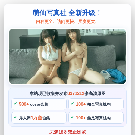
萌仙写真社 全新升级！
内容更全、访问更快、尺度更大。
秋楚楚
秋楚楚cos西施，变身女神奉上最美图
片
阙知风
2024 年 5 月 3 日 10:20:52
495
首页
秋楚楚
正文
>
>
8371212
本站现已收集并发布
张高清原图
秋楚楚是一位著名的COS博主，她拥有一副美丽的身材和甜美
500+
100+
coser合集
知名写真机构
的面容，每个角色都变得生动而真实，深入分析并且还原每一
1万套
100+
秀人网
合集
丝足写真机构
个动作和情感。尤其是她的西施COSPLAY，秋楚楚出生在江
南水乡，我们可以看到角色的灵魂和生命力，总的来说。尝试
未满18岁禁止浏览
不同的角色和风格，剪纸等艺术活动，拥有丰富的经验，西施