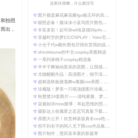
这家伙很懒，什么都没写
图片都是麻花麻花酱fgo杨玉环的高清照片，太好看了
 和拍照
靓照必备！蠢沫沫小蓝鸟照片图包合集
颖而出，
丰富多彩！起司块wii埃及猫56p4v照片精选大集合
穿越时空的梦幻COSPLAY：Yoko宅夏电子档图包
小仓千代w舰长图包尽情欣赏我的战场作品集
shirokitsune的中文cosplay美图精选
一系列泉桃子cosplay精选集
半半子舞袖动星辰的原图，让我感受到了摄影的魅力
尤猫醒醒作品：高清图片，细节清晰展现真实美。
超精选铁板烧鬼舞w素颜cos美图，一定不会让你失望
珍藏版！梦里一只喵顶级图片珍藏套装。
秋楚楚24套图片——清纯素雅、梦幻唯美，成就一张张经典美图。
染黛如诗miss微博：串起思维的照片收集
摄影达人收藏星之迟迟写真集下载，原图分享带来无限想象空间。
原图大公开！欣赏神楽坂真冬cos绝対服従的高清细节
想不到名字的阿八无下限cos作品集锦，带你领略不一般的角色扮演魅力
图片制作，恩田直幸翼的新篇章