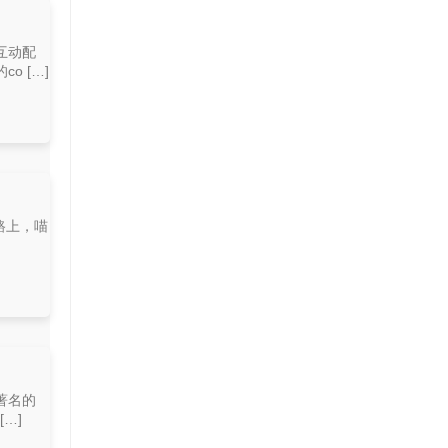
互动配
 […]
路上，喵
著名的
…]