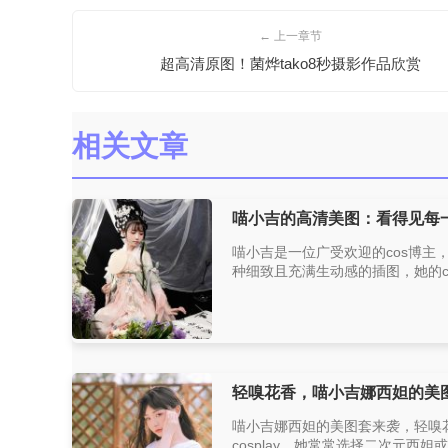
← 上一章节
超高清原图！菌烨tako8秒摄影作品欣赏
相关文章
喵小吉的高清美图：看得见每
喵小吉是一位广受欢迎的cos博
种细致且充满生动感的插图，她的cos
轻嗅花香，喵小吉娜西妲的美
喵小吉娜西妲的美图套来袭，轻嗅花
cosplay。她常常选择二次元西妲