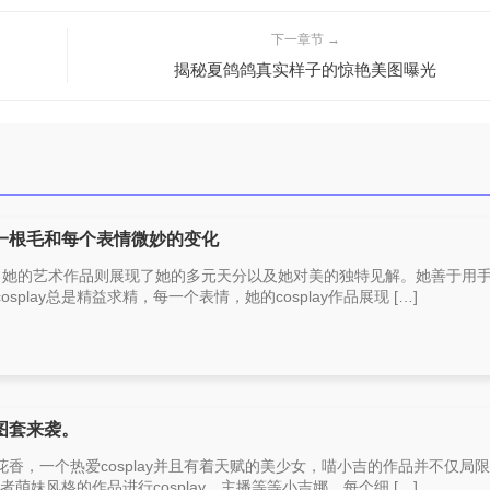
下一章节 →
揭秘夏鸽鸽真实样子的惊艳美图曝光
一根毛和每个表情微妙的变化
主，她的艺术作品则展现了她的多元天分以及她对美的独特见解。她善于用
play总是精益求精，每一个表情，她的cosplay作品展现 […]
图套来袭。
香，一个热爱cosplay并且有着天赋的美少女，喵小吉的作品并不仅局
或者萌妹风格的作品进行cosplay，主播等等小吉娜，每个细 […]