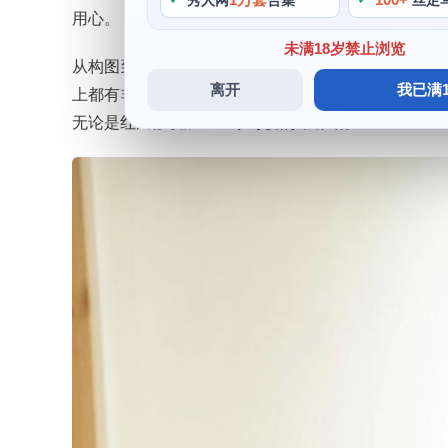
秀人网
合集
丝足
用心。
未满18岁禁止浏览
从构图到灯光都是那么用心，那么的完美，细节决定品
离开
我已满1
上都有非常高的标准和追求，她的每一个小动作和细节
无论是红白假发加上一条可爱的蝴蝶结。