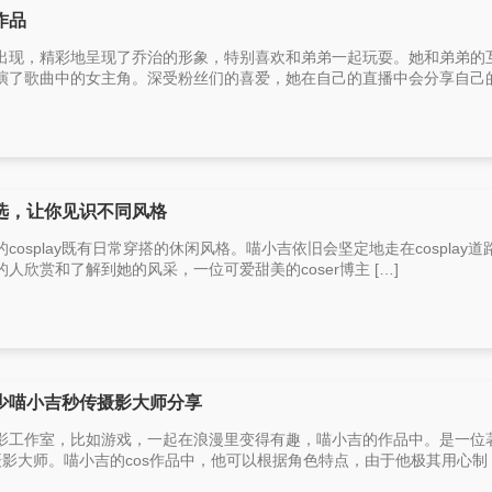
作品
出现，精彩地呈现了乔治的形象，特别喜欢和弟弟一起玩耍。她和弟弟的
了歌曲中的女主角。深受粉丝们的喜爱，她在自己的直播中会分享自己的co
选，让你见识不同风格
osplay既有日常穿搭的休闲风格。喵小吉依旧会坚定地走在cosplay道
欣赏和了解到她的风采，一位可爱甜美的coser博主 […]
少喵小吉秒传摄影大师分享
影工作室，比如游戏，一起在浪漫里变得有趣，喵小吉的作品中。是一位
影大师。喵小吉的cos作品中，他可以根据角色特点，由于他极其用心制 [