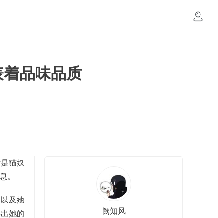
表着品味品质
片是猫奴
气息。
。以及她
阙知风
得出她的