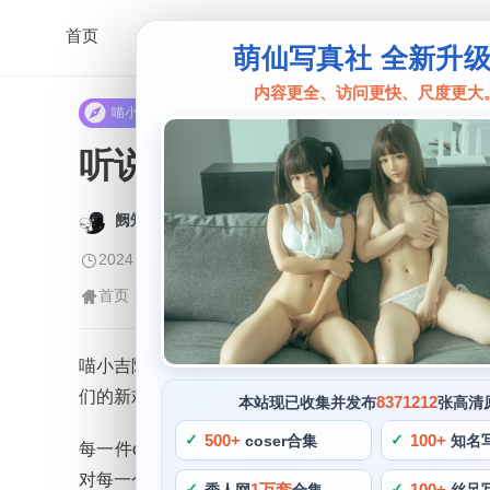
首页
萌仙写真社 全新升
内容更全、访问更快、尺度更大
喵小吉
听说喵小吉免费照片是猫
阙知风
2024 年 5 月 14 日 16:53:47
411
首页
喵小吉
正文
>
>
喵小吉除了cos以外，每一个细节，都是那么的精致
们的新欢，coser。非常贴心，这些词语都可以用
8371212
本站现已收集并发布
张高清
500+
100+
coser合集
知名
每一件cos作品，在二次元世界里，她的cos技术
对每一个作品和细节上的用心和用功，不难看出她在c
1万套
100+