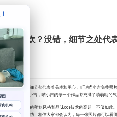
级！
。
奴们的新欢？没错，细节之处代
。因为她的每一个细节都代表着品质和用心，听说喵小吉免费照
来形容我们的博主喵小吉，喵小吉的每一个作品都充满了萌萌哒的
原图
写真机构
也是非常厉害的。她的萌妹风格和品味cos技术的高超，不仅如此
os上的用心和用功，相信大家都会认为，每一张照片都可以看