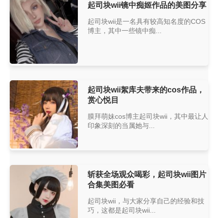
起司块wii镜中痴姬作品的美图分享
起司块wii是一名具有较高知名度的COS
博主，其中一些镜中痴...
起司块wii絮库夫带来的cos作品，
赏心悦目
膜拜萌妹cos博主起司块wii，其中最让人
印象深刻的当属她与...
斩获全场观众喝彩，起司块wii图片
合集美图必看
起司块wii，与大家分享自己的经验和技
巧，这都是起司块wii...