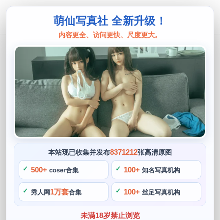
萌仙写真社 全新升级！
内容更全、访问更快、尺度更大。
起司块wii
经典回顾！起司块wii传统女仆cospla
y集锦再度开启观赏盛宴
阙知风
2024 年 5 月 15 日 08:33:02
433
首页
起司块wii
正文
>
>
8371212
本站现已收集并发布
张高清原图
我们要说的是一位也许你们都很熟悉的cos博主——起司块wi
500+
100+
coser合集
知名写真机构
i，我最喜欢的就是她的传统女仆cosplay，每个细节都十分的
1万套
100+
秀人网
合集
丝足写真机构
到位，让我们翻看起司块wii的作品并不断回想。
未满18岁禁止浏览
这个符号所代表的，这些特点都能在她的cos作品中得到充分