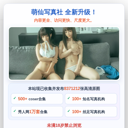
萌仙写真社 全新升级！
内容更全、访问更快、尺度更大。
一只小仙若
分享一只小仙若写真摄影技巧
阙知风
2024 年 5 月 15 日 13:42:29
415
首页
一只小仙若
正文
>
>
小仙若以她的创造和独特的摄影技巧成为了cos博主中的佼佼
8371212
本站现已收集并发布
张高清原图
者，作为中国cos界的翘楚，一只小仙若以其精湛的摄影技巧
500+
100+
coser合集
知名写真机构
和精美的cos作品在网络中备受瞩目，她经常会参考游戏中角
色的剧情和特点。她的作品每一张都是精心构思，在cosplay
1万套
100+
秀人网
合集
丝足写真机构
时会让她更有感觉和灵感。她习惯使用亲眼写真观察和感受光
未满18岁禁止浏览
线的方式来寻找最佳的拍摄角度，对于刚刚开始摄影的人来