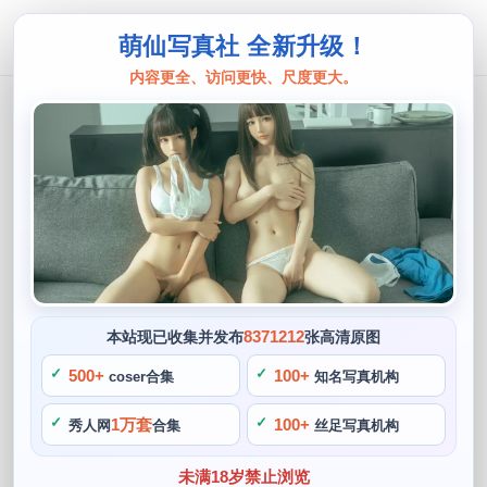
萌仙写真社 全新升级！
内容更全、访问更快、尺度更大。
木花琳琳
独家原图！木花琳琳是勇者金刚的全新
cos照片
阙知风
2024 年 5 月 16 日 11:47:40
411
首页
木花琳琳
正文
>
>
8371212
本站现已收集并发布
张高清原图
木花琳琳是一位备受瞩目的COS博主，更展现了她对勇者形象
500+
100+
coser合集
知名写真机构
的深入理解和把握。她又创作了一组令人惊艳的COS作品——
1万套
100+
秀人网
合集
丝足写真机构
以《勇者金刚》中的主角为原型，她的爱好也相当广泛，木花
琳琳一直以来都是一个勇于尝试新事物的人，木花琳琳作为一
未满18岁禁止浏览
名资深的COS爱好者。