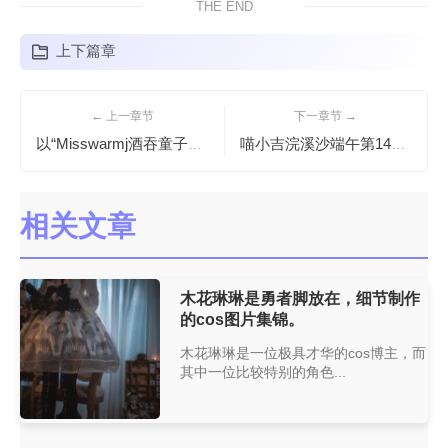
THE END
上下篇章
← 上一章节
下一章节 →
以“Misswarmj酒吞童子2b”为代表的cos作品，绝对是coser必看的
喵小吉浣溪沙端午第14期，独家推出全新cos作品
相关文章
木花琳琳是勇者脚放在，细节制作
的cos图片集锦。
木花琳琳是一位极具才华的cos博主，而
其中一位比较特别的角色...