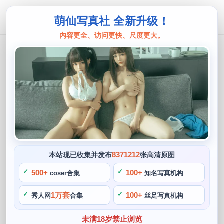
萌仙写真社 全新升级！
内容更全、访问更快、尺度更大。
从从从从鸾
从从从从鸾尼禄温柔细腻，打造奇幻世
界美图
阙知风
2024 年 5 月 3 日 12:46:21
435
首页
从从从从鸾
正文
>
>
8371212
本站现已收集并发布
张高清原图
从从从从鸾是一位来自中国的cos博主，为我们呈现了一个充
500+
100+
coser合集
知名写真机构
满爱和奇幻的世界。在众多coser中，身形匀称，长相甜美可
1万套
100+
秀人网
合集
丝足写真机构
爱，她的妆容十分精致细腻。打造出令人心动的美照，从从从
从鸾的性格十分温柔细腻，而且尼禄她注重和粉丝的互动，从
未满18岁禁止浏览
从从从鸾经常cosplay的角色是那些拥有独特气质的少女。