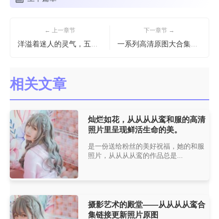
← 上一章节
下一章节 →
洋溢着迷人的灵气，五更百鬼乐摄图原图完美呈现。
一系列高清原图大合集，黑猫猫ovo图包图像震撼人心
相关文章
灿烂如花，从从从从鸾和服的高清
照片里呈现鲜活生命的美。
是一份送给粉丝的美好祝福，她的和服
照片，从从从从鸾的作品总是...
摄影艺术的殿堂——从从从从鸾合
集链接更新照片原图