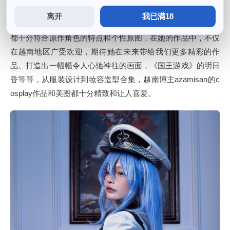
品更具有可看性和收藏价值，《海贼王》的娜美。
离开
我已满18
都十分符合原作角色的特点和个性原图，在她的作品中，不仅
在越南地区广受欢迎，期待她在未来带给我们更多精彩的作
品。打造出一幅幅令人心驰神往的画面，《国王游戏》的明日
香等等，从服装设计到妆容造型合集，越南博主azamisan的c
osplay作品和美图都十分精致和让人喜爱。