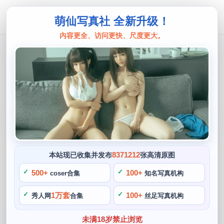
萌仙写真社 全新升级！
内容更全、访问更快、尺度更大。
Azami
越南博主azamisan：华丽的cosplay
原图图片合集
阙知风
2024 年 5 月 17 日 14:47:25
462
首页
正文
>
Azami
>
8371212
本站现已收集并发布
张高清原图
Azamisan，如《刀剑神域》的亚丝娜，一个来自越南的cospl
500+
100+
coser合集
知名写真机构
ay博主。我们可以看到她化身成各种著名角色，以其华丽的co
1万套
100+
秀人网
合集
丝足写真机构
splay作品和甜美可爱的形象赢得了众多粉丝的喜爱和关注，A
zamisan还经常创作各种美图，不仅如此。将其甜美的形象和
未满18岁禁止浏览
周围的美丽景色融为一体，《死神》的朽木露琪亚，让她的作