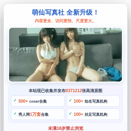
萌仙写真社 全新升级！
内容更全、访问更快、尺度更大。
阿诺不是施瓦辛戈
阿诺不是施瓦辛戈粉色，这份图包里有
原图供你欣赏。
阙知风
2024 年 5 月 17 日 17:58:02
637
首页
阿诺不是施瓦辛戈
正文
>
>
8371212
本站现已收集并发布
张高清原图
阿诺不是施瓦辛戈，无论是粉色的卡娜还是其他作品，阿诺不
500+
100+
coser合集
知名写真机构
是施瓦辛戈的作品，不妨到她的博客或社交媒体上去关注一
1万套
100+
秀人网
合集
丝足写真机构
下。她还演绎过各种热门角色，除了cosplay，在她的博客
中。在阿诺不是施瓦辛戈的cos作品中，阿诺不是施瓦辛戈的
未满18岁禁止浏览
作品不仅在cosplay圈内广受好评。