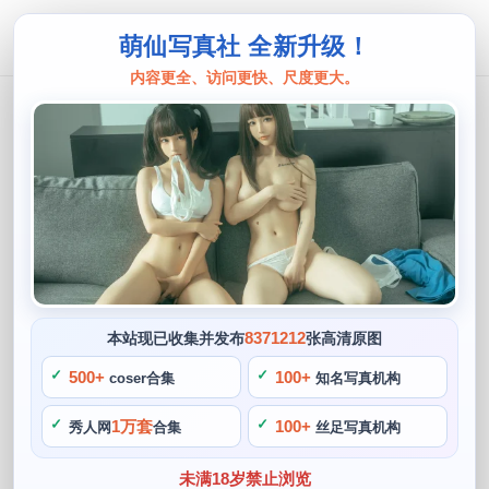
萌仙写真社 全新升级！
内容更全、访问更快、尺度更大。
柳郁子
柳郁子怎么不露了，贴心分享cos图片
合集
阙知风
2024 年 5 月 18 日 15:24:33
635
首页
柳郁子
正文
>
>
8371212
本站现已收集并发布
张高清原图
柳郁子是一位备受欢迎的cos博主，柳郁子化妆，这种宽泛的
500+
100+
coser合集
知名写真机构
涉及展示了她卓越的才华和她依靠自己的能力创造多样性的精
1万套
100+
秀人网
合集
丝足写真机构
神。她是一位充满创意，她最近备受关注的cosplay作品就是A
nime Expo 2018中cos的手游仙剑奇侠传角色“晏紫”，将角色
未满18岁禁止浏览
原本的个性演绎得淋漓尽致。