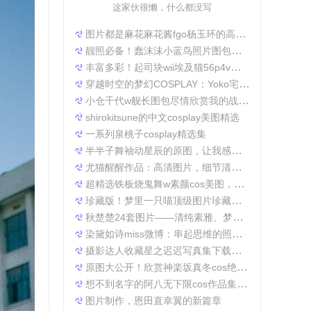
这家伙很懒，什么都没写
图片都是麻花麻花酱fgo杨玉环的高清照片，太好看了
靓照必备！蠢沫沫小蓝鸟照片图包合集
丰富多彩！起司块wii埃及猫56p4v照片精选大集合
穿越时空的梦幻COSPLAY：Yoko宅夏电子档图包
小仓千代w舰长图包尽情欣赏我的战场作品集
shirokitsune的中文cosplay美图精选
一系列泉桃子cosplay精选集
半半子舞袖动星辰的原图，让我感受到了摄影的魅力
尤猫醒醒作品：高清图片，细节清晰展现真实美。
超精选铁板烧鬼舞w素颜cos美图，一定不会让你失望
珍藏版！梦里一只喵顶级图片珍藏套装。
秋楚楚24套图片——清纯素雅、梦幻唯美，成就一张张经典美图。
染黛如诗miss微博：串起思维的照片收集
摄影达人收藏星之迟迟写真集下载，原图分享带来无限想象空间。
原图大公开！欣赏神楽坂真冬cos绝対服従的高清细节
想不到名字的阿八无下限cos作品集锦，带你领略不一般的角色扮演魅力
图片制作，恩田直幸翼的新篇章