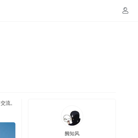
行交流。
阙知风