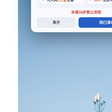
秀人网
合集
丝足
未满18岁禁止浏览
离开
我已满1