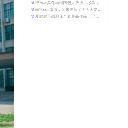
神乐坂真冬瑜伽图包大放送！尽享原图精粹
南宫cos微博，又来更新了！今天要分享一些特别的东西哦。
夏鸽鸽不想起床全套最新作品，记录最美时光。