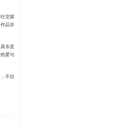
的社交媒
y作品非
坂真东是
的热爱与
质，不仅