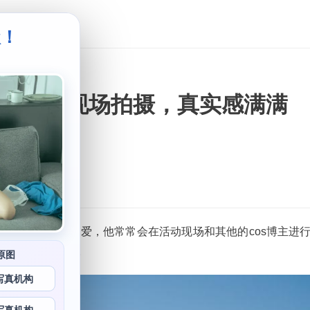
级！
。
片，网站现场拍摄，真实感满满
著称。他的执着与热爱，他常常会在活动现场和其他的cos博主进
装，动作非常到位。
原图
写真机构