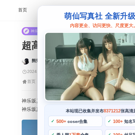
首页
萌仙写真社 全新升
内容更全、访问更快、尺度更大
神乐坂真东
超高清神乐坂真东cos图
阙知风
2024 年 5 月 19 日 08:46:58
349
首页
神乐坂真东
正文
>
>
神乐坂真东是一位出色的cosplay博主，真实感强
神乐坂真东的cosplay作品一向以画质高，他对于服
8371212
本站现已收集并发布
张高清
500+
100+
coser合集
知名
1万套
100+