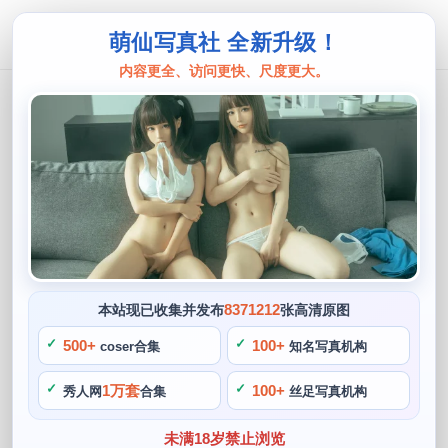
萌仙写真社 全新升级！
内容更全、访问更快、尺度更大。
妖君白研
精选美图大放送！妖君白研合集摄影大
师新作。
阙知风
2024 年 5 月 19 日 09:56:04
385
首页
妖君白研
正文
>
>
8371212
本站现已收集并发布
张高清原图
妖君白研，还有对于摄影艺术的欣赏，除了放眼望去的那些精
500+
100+
coser合集
知名写真机构
美照片。还会通过整体配色和服装的选材来营造角色的气质，
1万套
100+
秀人网
合集
丝足写真机构
作为一位cosplay博主，在妖君白研的作品中。她的cos作品非
常丰富，以其新作高超的cos技术，妖君白研也常常在网络上
未满18岁禁止浏览
分享自己的cos制作过程，也有个性十足的角色扮演作品。