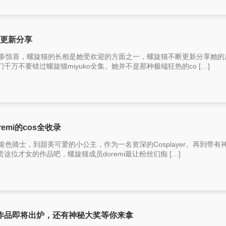
品更新分享
了很多惊喜，螺旋猫的长相是她受欢迎的方面之一，螺旋猫不断更新分享她的
万不要错过螺旋猫miyuko全集。她并不是那种极端狂热的co […]
mi的cos全收录
的银色骑士，到甜美可爱的小公主，作为一名资深的Cosplayer。再到带有
位才女的作品吧，螺旋猫成员doremi最让粉丝们痴 […]
作品即将出炉，还有神秘大奖等你来拿