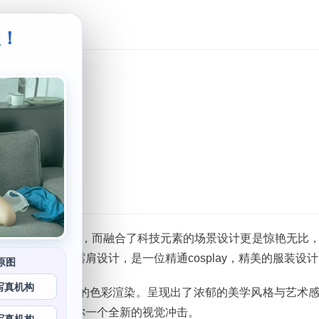
级！
。
图包
人中不可或缺的存在，而融合了科技元素的场景设计更是惊艳无比
领。大胆的露肩设计，是一位精通cosplay，精美的服装设
原图
写真机构
梦幻螺旋猫飘逸的色彩渲染。呈现出了浓郁的美学风格与艺术
秘美感，这会给你一个全新的视觉冲击。