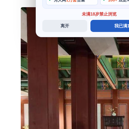
秀人网
合集
丝足
未满18岁禁止浏览
离开
我已满1