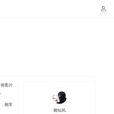
，将图片
计。
感，她常
阙知风