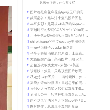
这家伙很懒，什么都没写
图片都是麻花麻花酱fgo杨玉环的高清照片，太好看了
靓照必备！蠢沫沫小蓝鸟照片图包合集
丰富多彩！起司块wii埃及猫56p4v照片精选大集合
穿越时空的梦幻COSPLAY：Yoko宅夏电子档图包
小仓千代w舰长图包尽情欣赏我的战场作品集
shirokitsune的中文cosplay美图精选
一系列泉桃子cosplay精选集
半半子舞袖动星辰的原图，让我感受到了摄影的魅力
尤猫醒醒作品：高清图片，细节清晰展现真实美。
超精选铁板烧鬼舞w素颜cos美图，一定不会让你失望
珍藏版！梦里一只喵顶级图片珍藏套装。
秋楚楚24套图片——清纯素雅、梦幻唯美，成就一张张经典美图。
染黛如诗miss微博：串起思维的照片收集
摄影达人收藏星之迟迟写真集下载，原图分享带来无限想象空间。
原图大公开！欣赏神楽坂真冬cos绝対服従的高清细节
想不到名字的阿八无下限cos作品集锦，带你领略不一般的角色扮演魅力
图片制作，恩田直幸翼的新篇章