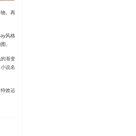
人物。再
ay风格
构图。
现的渐变
，小说名
和特效运