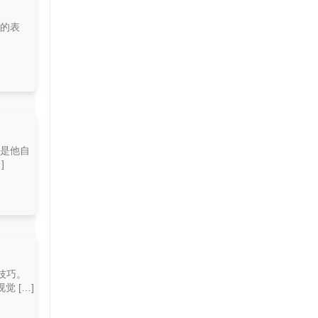
上的表
都是他自
]
技巧。
 […]