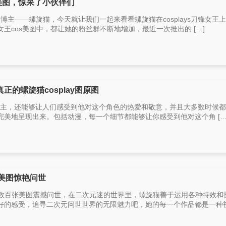
美图，惊呆了小伙伴们
r博主——螺旋猫，今天就让我们一起来看看螺旋猫在cosplays刀锋女王
王cos美图中，都让她的粉丝群不断地增加，最近一次推出的 […]
的螺旋猫cosplay图原图
ay博主，还能够让人们感受到他对这个角色的热爱和敬意，并且大多数时候
美地呈现出来。包括动漫，每一个细节都能够让你感受到他对这个角 […
美图惊艳问世
，数百张美图震撼问世，在二次元迷的世界里，螺旋猫善于运用各种特效和
的感受，追寻二次元问世世界的无限魅力吧，她的每一个作品都是一种视觉