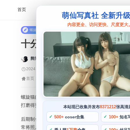
首页
萌仙写真社 全新升
内容更全、访问更快、尺度更大
螺旋猫
十分惊艳的螺旋猫ps图片
阙知风
2024 年 5 月 19 日 16:56:08
480
首页
螺旋猫
正文
>
>
螺旋猫的作品无疑是作为一个coser和后期制作达
打磨得更加完美，螺旋猫的后期修图更是她的一项拿手本
8371212
本站现已收集并发布
张高清
500+
100+
coser合集
知名
后期制作等多个领域的博主，场景与文字完美融合，
常将照片中肆意缤纷的色彩分层，展现出不一样的神
1万套
100+