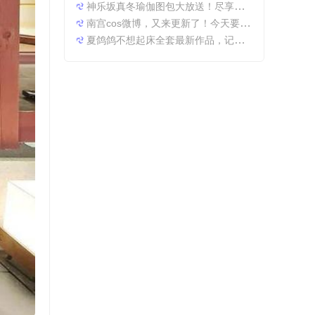
神乐坂真冬瑜伽图包大放送！尽享原图精粹
南宫cos微博，又来更新了！今天要分享一些特别的东西哦。
夏鸽鸽不想起床全套最新作品，记录最美时光。