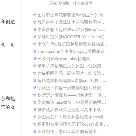
这家伙很懒，什么都没写
图片都是麻花麻花酱fgo杨玉环的高清照片，太好看了
力和创造
靓照必备！蠢沫沫小蓝鸟照片图包合集
丰富多彩！起司块wii埃及猫56p4v照片精选大集合
穿越时空的梦幻COSPLAY：Yoko宅夏电子档图包
小仓千代w舰长图包尽情欣赏我的战场作品集
创意，每
shirokitsune的中文cosplay美图精选
一系列泉桃子cosplay精选集
半半子舞袖动星辰的原图，让我感受到了摄影的魅力
尤猫醒醒作品：高清图片，细节清晰展现真实美。
超精选铁板烧鬼舞w素颜cos美图，一定不会让你失望
珍藏版！梦里一只喵顶级图片珍藏套装。
秋楚楚24套图片——清纯素雅、梦幻唯美，成就一张张经典美图。
用心和热
染黛如诗miss微博：串起思维的照片收集
勇气的女
摄影达人收藏星之迟迟写真集下载，原图分享带来无限想象空间。
原图大公开！欣赏神楽坂真冬cos绝対服従的高清细节
想不到名字的阿八无下限cos作品集锦，带你领略不一般的角色扮演魅力
图片制作，恩田直幸翼的新篇章