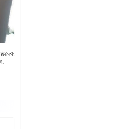
妆容的化
解。