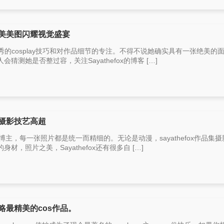
，绝美美图闪耀视觉盛宴
她优秀的cosplay技巧和对作品细节的专注。不得不说她确实具有一张绝美的
测她是否整过容，关注Sayathefox的博客 […]
品集摄影技艺高超
COS博主，每一张照片都是统一而精细的。无论是动漫，sayathefox作品集
，照片之美，Sayathefox还有很多自 […]
领略最精美的cos作品。