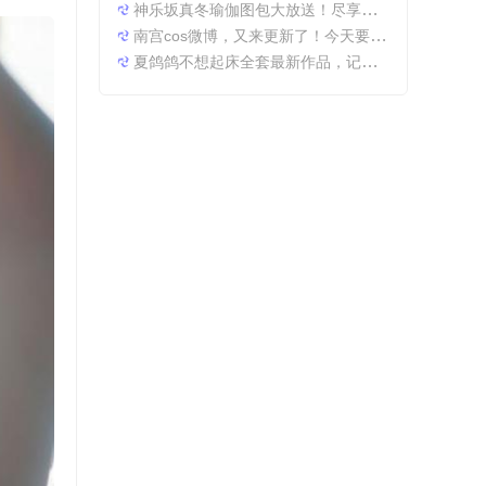
神乐坂真冬瑜伽图包大放送！尽享原图精粹
南宫cos微博，又来更新了！今天要分享一些特别的东西哦。
夏鸽鸽不想起床全套最新作品，记录最美时光。