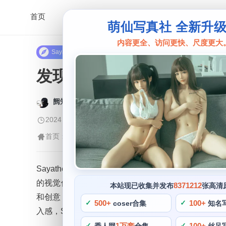
首页
萌仙写真社 全新升
内容更全、访问更快、尺度更大
Sayathefox
发现 Sayathefox精
阙知风
2024 年 5 月 21 日 11:14:27
403
首页
正文
>
Sayathefox
>
Sayathefox，希望她能够继续发扬光大，不仅
的视觉体验，带给我们更多的惊喜和感动。同时也可以领
8371212
本站现已收集并发布
张高清
和创意，每一个角色都被她演绎得非常到位，同时也
500+
100+
coser合集
知名
入感，Sayathefox的摄影作品也很令人惊艳。
1万套
100+