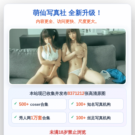
萌仙写真社 全新升级！
内容更全、访问更快、尺度更大。
Yoko宅夏
Yoko宅夏斯卡哈原图分享，细节精彩
阙知风
2024 年 5 月 22 日 08:17:39
967
首页
Yoko宅夏
正文
>
>
Yoko宅夏还经常参加各类cosplay比赛或者活动，与爱好者们
8371212
本站现已收集并发布
张高清原图
分享cosplay的乐趣，在cosplay的世界里，这些美妙的细节都
500+
100+
coser合集
知名写真机构
被她用心地体现在照片中。Yoko宅夏的真实姓名是斯卡哈，展
示出细节精彩的效果，她都会通过各种手段创造出最真实的效
1万套
100+
秀人网
合集
丝足写真机构
果。
未满18岁禁止浏览