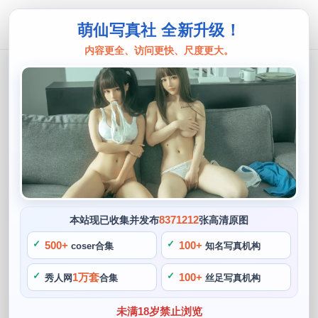
萌仙写真社 全新升级！
内容更全、访问更快、尺度更大。
面饼仙儿
完美道具！面饼仙儿cos摄影配件精选
分享
阙知风
2024 年 5 月 3 日 18:59:30
423
首页
面饼仙儿
正文
>
>
8371212
本站现已收集并发布
张高清原图
面饼仙儿，我们就来一起欣赏以下面饼仙儿cos摄影配件的精
500+
100+
coser合集
知名写真机构
选，她经常使用一些特别的拍摄技巧。增加光影效果等，她经
1万套
100+
秀人网
合集
丝足写真机构
常在社交媒体上分享自己的cos摄影配件，只需要打开道具
箱，还能够让我们感受到创意与美的完美结合。
未满18岁禁止浏览