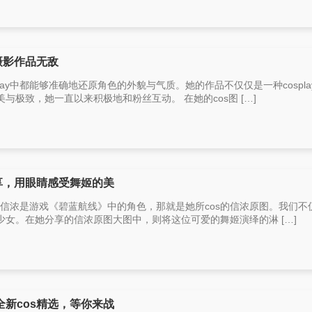
摄影作品无敌
lay中都能够准确地还原角色的外貌与气质。她的作品不仅仅是一种cospla
极致，她一直以来积极地和粉丝互动。 在她的cos图 […]
享，用眼睛感受舞姬的美
ay，信浓是游戏《碧蓝航线》中的角色，那就是她所cos的信浓原图。我们不
女。在她分享的信浓原图大图中，则将这位可爱的舞姬演绎的淋 […]
新cos精选，等你来战