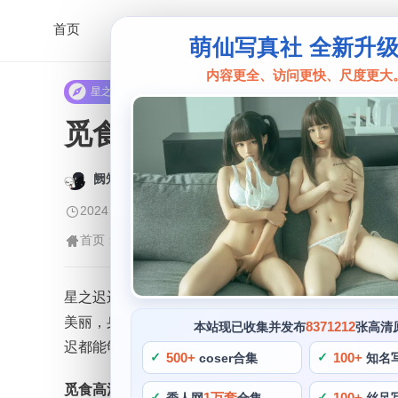
首页
萌仙写真社 全新升
内容更全、访问更快、尺度更大
星之迟迟
觅食高清壁纸，星之迟迟
阙知风
2024 年 5 月 22 日 13:07:09
532
首页
星之迟迟
正文
>
>
星之迟迟是一名备受喜爱的cos博主，星之迟迟图包
美丽，身材长相方面，觅食高清壁纸，星之迟迟的图片
8371212
本站现已收集并发布
张高清
迟都能够将角色完美地演绎出来。想要欣赏星之迟迟的c
500+
100+
coser合集
知名
觅食高清壁纸
1万套
100+