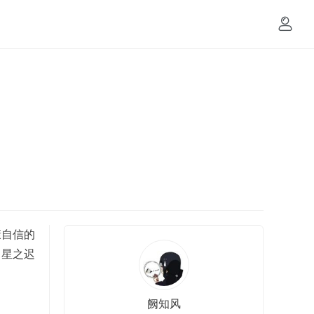
康自信的
，星之迟
阙知风