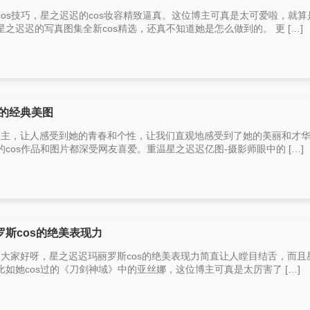
os技巧，星之迟迟的cos妆容精致逼真。这位博主可真是太可爱啦，就算
之迟迟的写真图集全新cos精选，还真不知道她是怎么做到的。 更 […]
的经典美图
r博主，让人感受到她的青春和个性，让我们直观地感受到了她的美丽和才
cos作品和图片都深受网友喜爱。重温星之迟迟亿图-摄影师眼中的 […]
斯cos的绝美表现力
吧，大家好呀，星之迟迟玛丽罗斯cos的绝美表现力简直让人瞠目结舌，而且
如她cos过的《刀剑神域》中的亚丝娜，这位博主可真是太厉害了 […]