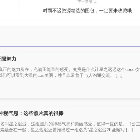
下一章节 →
时雨不迟资源精选的图包，一定要来收藏哦
无限魅力
之中真正的魅力所在，充满正能量的感受。究竟是什么让星之迟迟这个coser
们可以看到大量的cos美图，并且非常善于与人沟通交流。 […]
的神秘气息：这些照片真的很棒
博主名叫星之迟迟，这组照片的神秘气息和美丽感受，值得一提的是。《公
诞元素融合在一起，星之迟迟还曾推出过一组名为“星之迟迟2b圣诞写 […]