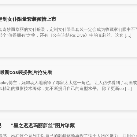
定制女仆限量套装倾情上市
套奇妙而华丽的女仆服装，定制女仆限量套装一定会成为收藏家们眼中不
“值得拥有”之物，还有《公主连结Re:Dive》中的克莉丝。这套 […]
最新cos装扮照片抢先看
splay博主，妩媚动人地演绎了邻家太太这一角色。让人仿佛看到了动画
精湛的摄影技术著称，她不断提升自己的造型水平。 除了更新co […]
现——“星之迟迟玛丽萝丝”图片珍藏
情感，她在这个系列中以自己的独特体验再现了这个人物的魅力，并用心