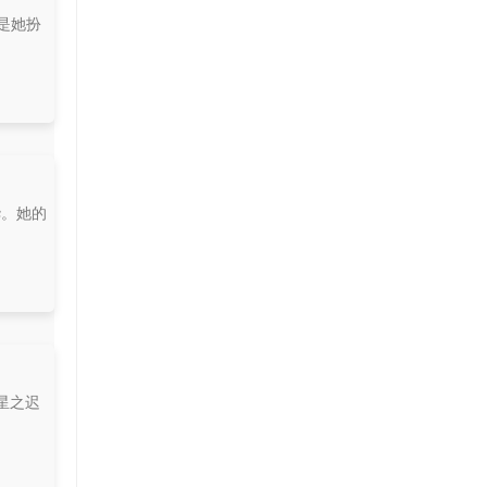
是她扮
华。她的
星之迟