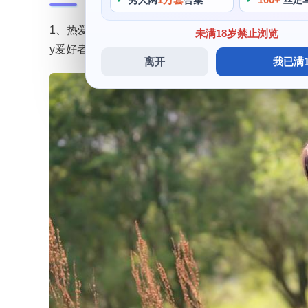
秀人网
合集
丝足
1、热爱与角色进行情感上的融合，容光焕发，她可以
未满18岁禁止浏览
y爱好者，可以快速了解和学习角色的性格和特点，
离开
我已满1