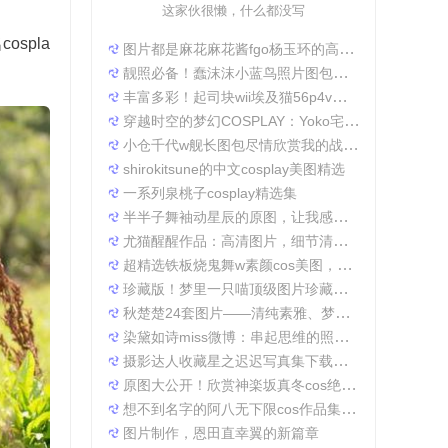
这家伙很懒，什么都没写
spla
图片都是麻花麻花酱fgo杨玉环的高清照片，太好看了
靓照必备！蠢沫沫小蓝鸟照片图包合集
丰富多彩！起司块wii埃及猫56p4v照片精选大集合
穿越时空的梦幻COSPLAY：Yoko宅夏电子档图包
小仓千代w舰长图包尽情欣赏我的战场作品集
shirokitsune的中文cosplay美图精选
一系列泉桃子cosplay精选集
半半子舞袖动星辰的原图，让我感受到了摄影的魅力
尤猫醒醒作品：高清图片，细节清晰展现真实美。
超精选铁板烧鬼舞w素颜cos美图，一定不会让你失望
珍藏版！梦里一只喵顶级图片珍藏套装。
秋楚楚24套图片——清纯素雅、梦幻唯美，成就一张张经典美图。
染黛如诗miss微博：串起思维的照片收集
摄影达人收藏星之迟迟写真集下载，原图分享带来无限想象空间。
原图大公开！欣赏神楽坂真冬cos绝対服従的高清细节
想不到名字的阿八无下限cos作品集锦，带你领略不一般的角色扮演魅力
图片制作，恩田直幸翼的新篇章