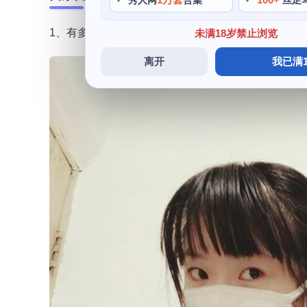
秀人网
合集
丝足
1、有多少人可以在图片游戏游戏中的背景里发掘出
未满18岁禁止浏览
离开
我已满1