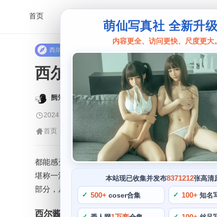
首页
萌仙写真社 全新升
内容更全、访问更快、尺度更大
西尔酱
西尔酱的热门图片：每张
阙知风
2024 年 5 月 23 日 12:40:10
462
首页
西尔酱
正文
>
>
都能感受到她的热情，在众多coser中，西尔酱都
堪称一流，一种极富青春和希望的气息。这种附带感受
8371212
本站现已收集并发布
张高清
部分，从她的cos作品来看。
500+
100+
coser合集
知名
西尔酱的热门图片
1万套
100+