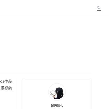
os作品
为重视的
阙知风