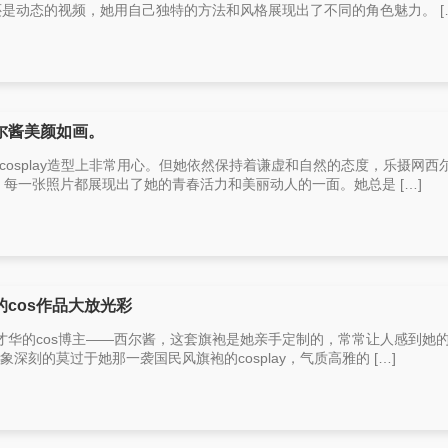
还是动态的视频，她用自己独特的方法和风格展现出了不同的角色魅力。 [
尔酱美颜如画。
cosplay造型上非常用心。但她依然保持着谦虚和自然的态度，乐摄网西
，每一张照片都展现出了她的青春活力和美丽动人的一面。她总是 […]
cos作品大放光彩
才华的cos博主——西尔酱，这套旗袍是她亲手定制的，常常让人感到她
印象深刻的莫过于她那一袭国民风旗袍的cosplay，气质高雅的 […]