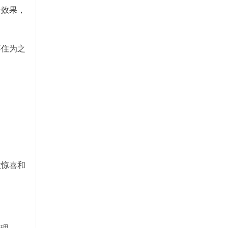
奇效果，
不住为之
数惊喜和