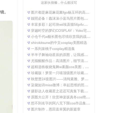
这家伙很懒，什么都没写
上镜。
图片都是麻花麻花酱fgo杨玉环的高清照片，太好看了
靓照必备！蠢沫沫小蓝鸟照片图包合集
丰富多彩！起司块wii埃及猫56p4v照片精选大集合
穿越时空的梦幻COSPLAY：Yoko宅夏电子档图包
小仓千代w舰长图包尽情欣赏我的战场作品集
shirokitsune的中文cosplay美图精选
一系列泉桃子cosplay精选集
半半子舞袖动星辰的原图，让我感受到了摄影的魅力
尤猫醒醒作品：高清图片，细节清晰展现真实美。
超精选铁板烧鬼舞w素颜cos美图，一定不会让你失望
珍藏版！梦里一只喵顶级图片珍藏套装。
秋楚楚24套图片——清纯素雅、梦幻唯美，成就一张张经典美图。
染黛如诗miss微博：串起思维的照片收集
摄影达人收藏星之迟迟写真集下载，原图分享带来无限想象空间。
原图大公开！欣赏神楽坂真冬cos绝対服従的高清细节
想不到名字的阿八无下限cos作品集锦，带你领略不一般的角色扮演魅力
图片制作，恩田直幸翼的新篇章