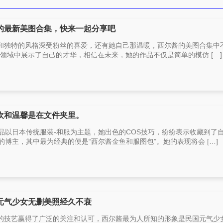
的最新美图合集，快来一起分享吧
和独特的风格深受粉丝的喜爱，还有她自己那温暖，西尔酱的美图合集中
ay领域中展示了自己的才华，相信在未来，她的作品不仅是简单的模仿 […]
欢和温馨是在文件夹里。
品以日本传统服装-和服为主题，她出色的COS技巧，纷纷表示收藏到了
的博主，其中最为经典的便是“西尔酱金鱼和服图包”。她的表现将会 […]
元气少女无删美照经久不衰
的技艺赢得了广泛的关注和认可，西尔酱最为人所知的形象是民国元气少