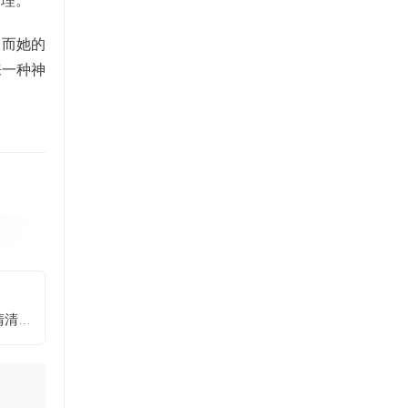
处理。
。而她的
来一种神
疯猫ss画室专属超美图包：你不得不收藏的漫画原画高清清晰大图