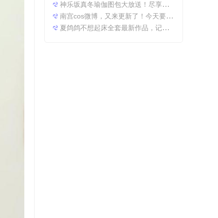
神乐坂真冬瑜伽图包大放送！尽享原图精粹
南宫cos微博，又来更新了！今天要分享一些特别的东西哦。
夏鸽鸽不想起床全套最新作品，记录最美时光。