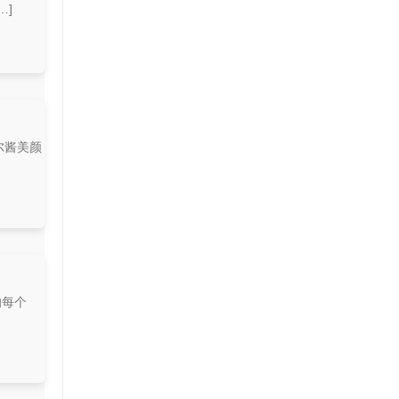
…]
尔酱美颜
的每个