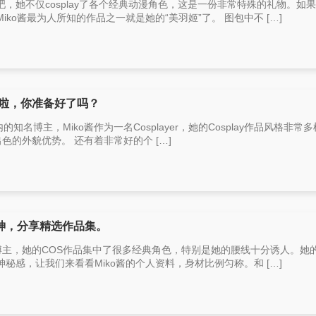
，她不仅cosplay了各个经典动漫角色，这是一份非常特殊的礼物。如
ko酱最为人所知的作品之一就是她的“美羽姬”了。 图包中不 […]
来啦，你准备好了吗？
内的知名博主，Miko酱作为一名Cosplayer，她的Cosplay作品风格非常
出色的外貌优势。 还有着非常好的个 […]
女神，分享精选作品集。
er博主，她的COS作品集中了很多经典角色，特别是她的腰线十分诱人。她
秘感，让我们来看看Miko酱的个人资料，身材比例匀称。和 […]