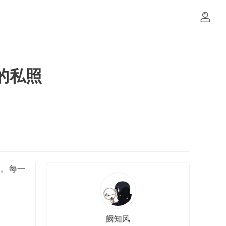
的私照
中。每一
阙知风