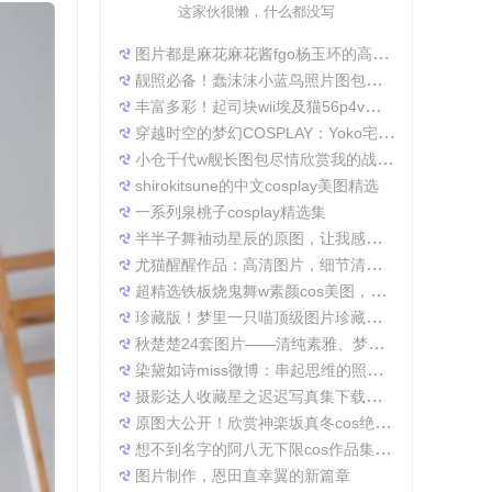
这家伙很懒，什么都没写
图片都是麻花麻花酱fgo杨玉环的高清照片，太好看了
靓照必备！蠢沫沫小蓝鸟照片图包合集
丰富多彩！起司块wii埃及猫56p4v照片精选大集合
穿越时空的梦幻COSPLAY：Yoko宅夏电子档图包
小仓千代w舰长图包尽情欣赏我的战场作品集
shirokitsune的中文cosplay美图精选
一系列泉桃子cosplay精选集
半半子舞袖动星辰的原图，让我感受到了摄影的魅力
尤猫醒醒作品：高清图片，细节清晰展现真实美。
超精选铁板烧鬼舞w素颜cos美图，一定不会让你失望
珍藏版！梦里一只喵顶级图片珍藏套装。
秋楚楚24套图片——清纯素雅、梦幻唯美，成就一张张经典美图。
染黛如诗miss微博：串起思维的照片收集
摄影达人收藏星之迟迟写真集下载，原图分享带来无限想象空间。
原图大公开！欣赏神楽坂真冬cos绝対服従的高清细节
想不到名字的阿八无下限cos作品集锦，带你领略不一般的角色扮演魅力
图片制作，恩田直幸翼的新篇章