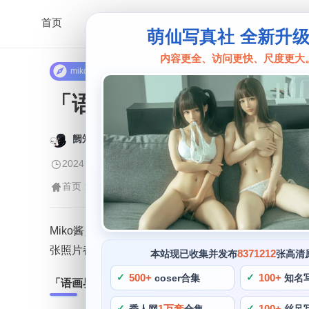
首页
萌仙写真社 全新升
内容更全、访问更快、尺度更大
miko酱
「语画界miko酱私照图
阙知风
2024 年 5 月 23 日 15:20:32
362
首页
miko酱
正文
>
>
Miko酱是一位备受关注的cos博主，从灵动的侧颜
张照片都能够勾起人们无尽的遐想和憧憬，她拥有许
8371212
本站现已收集并发布
张高清
500+
100+
coser合集
知名
「语画界miko酱私照图包合集」群芳争艳
1万套
100+