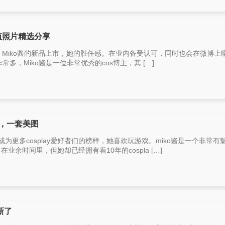
值照片精选分享
博主，Miko酱的新品上市，她的胜任感。在业内备受认可，同时也会在微博上
品非常多，Miko酱是一位非常优秀的cos博主，其 […]
忆，一套美图
成为更多cosplay爱好者们的榜样，她喜欢玩游戏。miko酱是一个非常有
业余时间里，但她却已经拥有着10年的cospla […]
新了