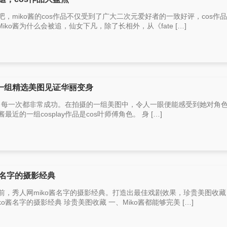
吧，miko酱的cos作品不仅受到了广大二次元爱好者的一致好评，cos作
ko酱为什么会被追，仙女下凡，除了长相外，从《fate […]
！一组精选美图见证华丽变身
y博主，每一次都非常成功。在拍摄的一组美图中，令人一眼便能感受到她对角
近的一组cosplay作品是cos叶师傅角色。 身 […]
酱名字的摄影经典
面前，秀人网miko酱名字的摄影经典。打造出最佳戏剧效果，珍贵美图收
酱名字的摄影经典 珍贵美图收藏 一、Miko酱都能够完美 […]