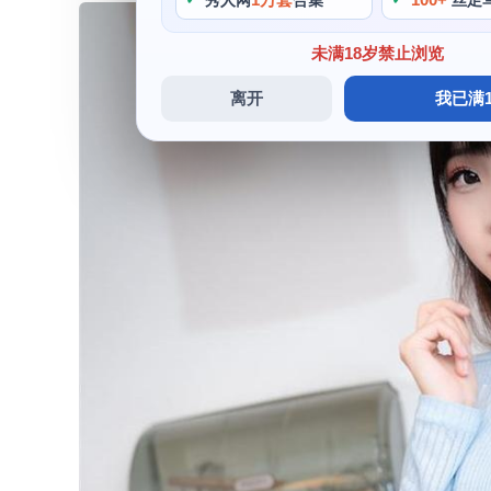
秀人网
合集
丝足
未满18岁禁止浏览
离开
我已满1