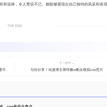
支持和追捧，令人赞叹不已。都能够展现出自己独特的风采和表
THE END
下一章节 →
与你分享！动漫博主果咩酱w豹女模拟cos照片
爱不释手！洛璃LoLiSAMA完美打造的摄影图包，让你爱不停手
追，cos作品大盘点