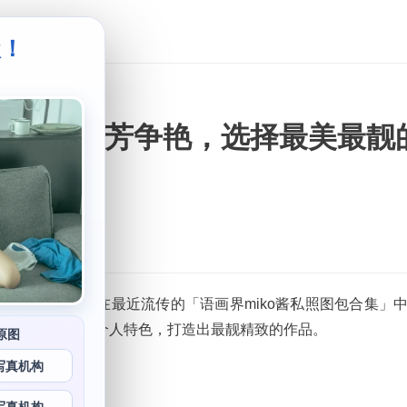
级！
。
包合集」群芳争艳，选择最美最靓
到姣好的身材，而在最近流传的「语画界miko酱私照图包合集」
多优秀的作品和个人特色，打造出最靓精致的作品。
原图
写真机构