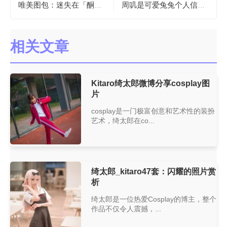
唯美图包：迷失在「酮体的秘密蠢沫沫冰雪」之中。
周叽是可爱兔兔个人信息：萌态十足的图包合集
相关文章
Kitaro绮太郎微博分享cosplay图
片
cosplay是一门极富创意和艺术性的装扮
艺术，绮太郎在co...
绮太郎_kitaro47套：闪耀的照片赏
析
绮太郎是一位热爱Cosplay的博主，整个
作品不仅令人震撼，...