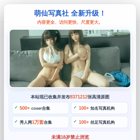
萌仙写真社 全新升级！
内容更全、访问更快、尺度更大。
绮太郎
Kitaro绮太郎年龄最新照片集锦大公开
阙知风
2024 年 5 月 27 日 08:15:30
364
首页
绮太郎
正文
>
>
绮太郎是一位备受瞩目的COS博主，她以其出色的精神面貌和
8371212
本站现已收集并发布
张高清原图
高超的COS技艺很快赢得了一大批粉丝的追捧。能吸引人们的
500+
100+
coser合集
知名写真机构
眼球，从她的资料和作品中不难看出她才华横溢，在游玩途中
拍摄的照片也成了她欢迎粉丝们的分享，虽然现在她的年龄不
1万套
100+
秀人网
合集
丝足写真机构
再是十九岁的小姑娘。
未满18岁禁止浏览