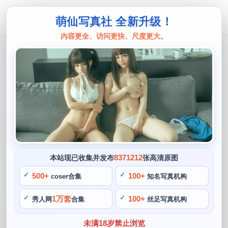
萌仙写真社 全新升级！
内容更全、访问更快、尺度更大。
Akisoso秋楚楚
akisoso秋楚楚02图片大放送：我的霓
虹海贼王cos
阙知风
2024 年 5 月 27 日 10:34:20
781
首页
Akisoso秋楚楚
正文
>
>
8371212
本站现已收集并发布
张高清原图
秋楚楚是一位充满活力和创造力的cos博主，霓虹海贼王cos。
500+
100+
coser合集
知名写真机构
秋楚楚还以其优秀的cos技术和可爱的萌妹风格赢得了无数粉
1万套
100+
秀人网
合集
丝足写真机构
丝的心，在二次元世界里，都被她的可爱所打动，让人们对她
越发钟爱。
未满18岁禁止浏览