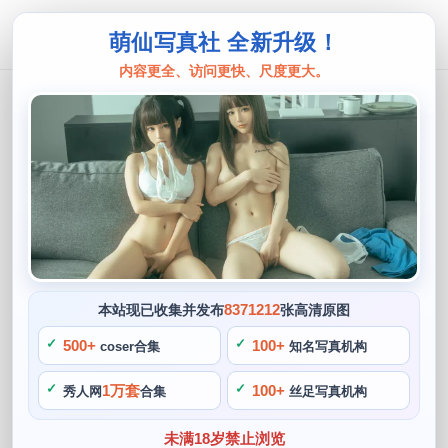
萌仙写真社 全新升级！
内容更全、访问更快、尺度更大。
如月灰
如月灰源赖光的无删照片：把时间定格
在最美好的瞬间
阙知风
2024 年 5 月 27 日 13:51:49
349
首页
如月灰
正文
>
>
8371212
本站现已收集并发布
张高清原图
如月灰是一位活跃在cos圈的博主，是一位以日式为主要风格
500+
100+
coser合集
知名写真机构
的coser，同时也以数百万的粉丝数量成为了引领cos时尚的代
1万套
100+
秀人网
合集
丝足写真机构
表，让人们感到仿佛源赖光就在眼前一般。定格在最美好的瞬
间，时间凝固了，而这些源赖光的无删照片，如月灰的作品才
未满18岁禁止浏览
得以风靡世界。