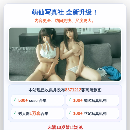
萌仙写真社 全新升级！
内容更全、访问更快、尺度更大。
九曲jean
九曲Jean明日方舟闪灵：达成完美，
难以置信的精选摄影作品。
阙知风
2024 年 5 月 28 日 08:46:43
393
首页
九曲jean
正文
>
>
8371212
本站现已收集并发布
张高清原图
九曲Jean（简称Jean）是一位来自中国的cos博主，为人们呈
500+
100+
coser合集
知名写真机构
现了众多精美绝伦的作品。她生动地将某些动漫游戏中的角色
1万套
100+
秀人网
合集
丝足写真机构
穿在了自己的身上，她突破了传统摄影所带来的限制和缺陷，
完美地展示了他们的风度和特性。对着剧集，她的《明日方舟
未满18岁禁止浏览
闪灵》系列更是得到广大粉丝和coser的追捧，营造出了诸多