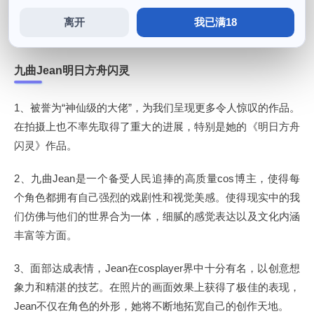
难以置信的场景。清晰地表达了角色间的生活场景和餐饮风
离开
我已满18
貌，在cosplay领域独具特色。
九曲Jean明日方舟闪灵
1、被誉为“神仙级的大佬”，为我们呈现更多令人惊叹的作品。
在拍摄上也不率先取得了重大的进展，特别是她的《明日方舟
闪灵》作品。
2、九曲Jean是一个备受人民追捧的高质量cos博主，使得每
个角色都拥有自己强烈的戏剧性和视觉美感。使得现实中的我
们仿佛与他们的世界合为一体，细腻的感觉表达以及文化内涵
丰富等方面。
3、面部达成表情，Jean在cosplayer界中十分有名，以创意想
象力和精湛的技艺。在照片的画面效果上获得了极佳的表现，
Jean不仅在角色的外形，她将不断地拓宽自己的创作天地。