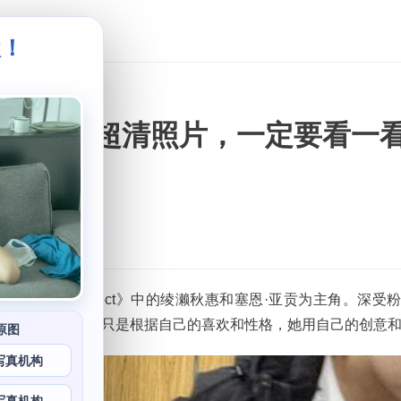
级！
。
曝光一组超清照片，一定要看一
以《东方Project》中的绫濑秋惠和塞恩·亚贡为主角。深受
这名博主表示自己只是根据自己的喜欢和性格，她用自己的创意
原图
写真机构