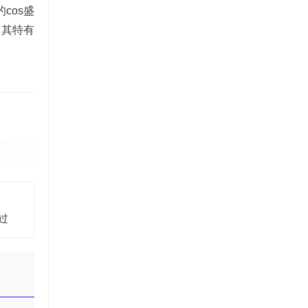
cos盛
及其特有
过