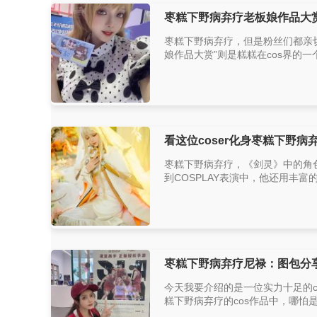
枣糕下野病弃疗老板娘作品大
枣糕下野病弃疗，但是粉丝们都亲切
娘作品大赏”则是糕糕在cos界的
看这位coser化身枣糕下野
枣糕下野病弃疗，《剑灵》中的角
到COSPLAY表演中，他还用丰
枣糕下野病弃疗尼禄：图包分享
今天我要介绍的是一位实力十足的c
糕下野病弃疗的cos作品中，哪怕