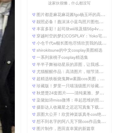
这家伙很懒，什么都没写
图片都是麻花麻花酱fgo杨玉环的高清照片，太好看了
靓照必备！蠢沫沫小蓝鸟照片图包合集
丰富多彩！起司块wii埃及猫56p4v照片精选大集合
穿越时空的梦幻COSPLAY：Yoko宅夏电子档图包
小仓千代w舰长图包尽情欣赏我的战场作品集
shirokitsune的中文cosplay美图精选
一系列泉桃子cosplay精选集
半半子舞袖动星辰的原图，让我感受到了摄影的魅力
尤猫醒醒作品：高清图片，细节清晰展现真实美。
超精选铁板烧鬼舞w素颜cos美图，一定不会让你失望
珍藏版！梦里一只喵顶级图片珍藏套装。
秋楚楚24套图片——清纯素雅、梦幻唯美，成就一张张经典美图。
染黛如诗miss微博：串起思维的照片收集
摄影达人收藏星之迟迟写真集下载，原图分享带来无限想象空间。
原图大公开！欣赏神楽坂真冬cos绝対服従的高清细节
想不到名字的阿八无下限cos作品集锦，带你领略不一般的角色扮演魅力
图片制作，恩田直幸翼的新篇章