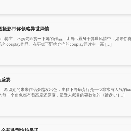
图摄影带你领略异世风情
cos博主，不妨去欣赏一下她的作品。让自己置身于异世风情中，如果你
osplay作品。在枣糕下野病弃疗的cosplay照片中，赢 […]
品盛宴
陌生，希望她的未来作品会越发出色，枣糕下野病弃疗是一位非常有人气的cos
每一个角色都有着高度还原度，最受人瞩目的要数她的《键盘少 […]
，全新造型惊艳呈现