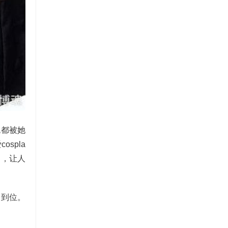
色都被她
spla
力，让人
分到位。