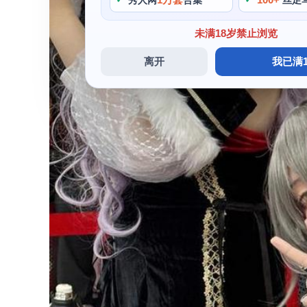
秀人网
合集
丝足
未满18岁禁止浏览
离开
我已满1