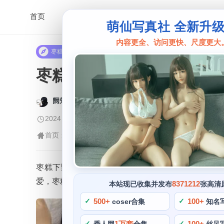
首页
萌仙写真社 全新升
内容更全、访问更快、尺度更大
枣糕下野病弃疗
枣糕下野病弃疗男的女的
阙知风
2024 年 5 月 28 日 09:19:12
424
首页
枣糕下野病弃疗
正文
>
>
枣糕下野病弃疗是一名著名的cos博主，她的一组作品
爱，枣糕下野病弃疗的cos作品也常常具有创意性，
8371212
本站现已收集并发布
张高清
500+
100+
coser合集
知名
1万套
100+