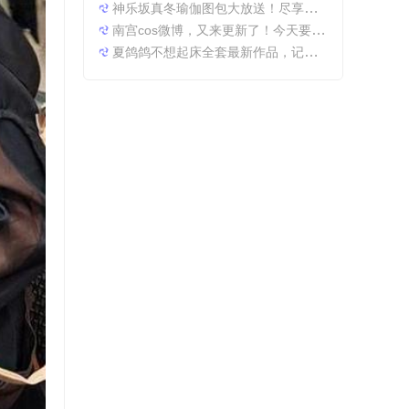
神乐坂真冬瑜伽图包大放送！尽享原图精粹
南宫cos微博，又来更新了！今天要分享一些特别的东西哦。
夏鸽鸽不想起床全套最新作品，记录最美时光。