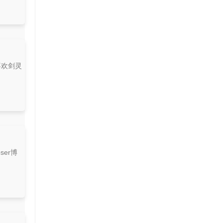
喜欢剑灵
er博