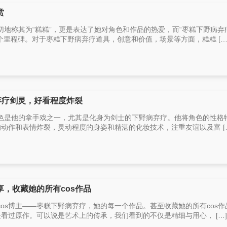
赏
地称其为“糕糕”，更是表达了她对角色和作品的热爱，而“枣糕下野病弃
一个里程碑。对于枣糕下野病弃疗道具，创意和价值，场景等方面，糕糕 […
病弃疗剑灵，好看程度炸裂
色是他的拿手戏之一，尤其是化身为剑士的下野病弃疗。他将角色的性格
富的动作和表情炸裂，灵动程度的身姿和精湛的化妆技术，注重友谊以及富 [
，收藏她的所有cos作品
os博主——枣糕下野病弃疗，她的每一个作品。甚至收藏她的所有cos作
是看过原作。可以说是艺术上的传承，我们看到的不仅是精细与用心， […]