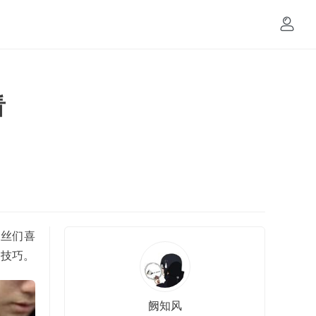
看
粉丝们喜
和技巧。
阙知风