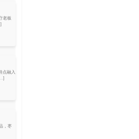
疗老板
]
特点融入
…]
品，枣