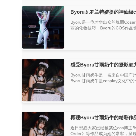
Byoru瓦罗兰特婕提的神仙级
Byoru是一位才华出众的瑰丽Co
丽的化妆技巧，Byoru的COS作
感受Byoru甘雨奶牛的摄影
Byoru甘雨奶牛是一名来自中国广
Byoru甘雨奶牛是cosplay文
再现Byoru甘雨奶牛的精彩
近日想必大家已经被某位cos博主By
Order》等作品成为她的常客，呈