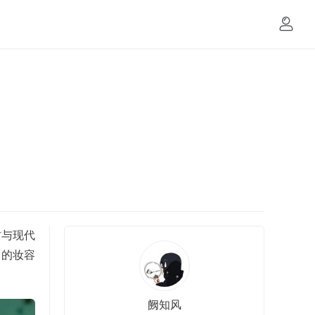
古与现代
然的妆容
阙知风