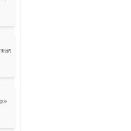
到她的
想象