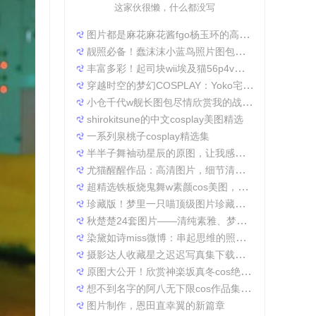
这家伙很懒，什么都没写
图片都是麻花麻花酱fgo杨玉环的高清照片，太好看了
靓照必备！蠢沫沫小蓝鸟照片图包合集
丰富多彩！起司块wii埃及猫56p4v照片精选大集合
穿越时空的梦幻COSPLAY：Yoko宅夏电子档图包
小仓千代w舰长图包尽情欣赏我的战场作品集
shirokitsune的中文cosplay美图精选
一系列泉桃子cosplay精选集
半半子舞袖动星辰的原图，让我感受到了摄影的魅力
尤猫醒醒作品：高清图片，细节清晰展现真实美。
超精选铁板烧鬼舞w素颜cos美图，一定不会让你失望
珍藏版！梦里一只喵顶级图片珍藏套装。
秋楚楚24套图片——清纯素雅、梦幻唯美，成就一张张经典美图。
染黛如诗miss微博：串起思维的照片收集
摄影达人收藏星之迟迟写真集下载，原图分享带来无限想象空间。
原图大公开！欣赏神楽坂真冬cos绝対服従的高清细节
想不到名字的阿八无下限cos作品集锦，带你领略不一般的角色扮演魅力
图片制作，恩田直幸翼的新篇章