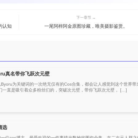
下一章节 →
的认知
一尾阿梓阿金原图珍藏，唯美摄影鉴赏。
oru真名带你飞跃次元壁
，以Byoru为关键词的一次绝无仅有的Cos合集，都会让人感觉到这个世界
一直是吸引着众多粉丝们的，突破次元壁，带你飞跃次元壁， […]
精选
崇的一位cos博主，最受欢迎的一件事情当数她的图包合集，在二次元人群之