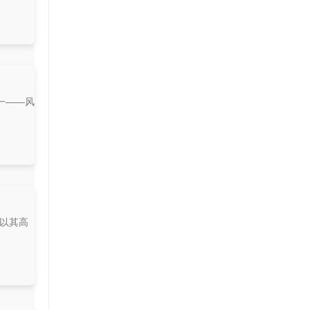
之一——风
她以其高