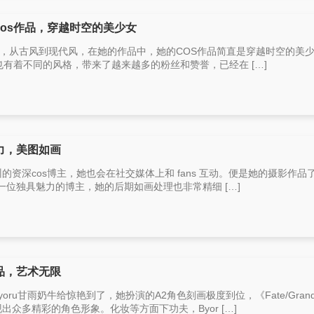
cos作品，穿越时空的美少女
ser，从古风到现代风，在她的作品中，她的COS作品简直是穿越时空的美
品也有着不同的风格，带来了越来越多的粉丝和赞誉，已经在 […]
魅力，美图如画
州的资深cos博主，她也会在社交媒体上和 fans 互动。便是她的摄影作品
化中的一位独具魅力的博主，她的后期如画处理也非常精细 […]
作品，艺术无限
oru甘雨奶牛给惊艳到了，她扮演的A2角色刻画极度到位，《Fate/Gran
现出众多精彩的角色形象。化妆等方面下功夫，Byor […]