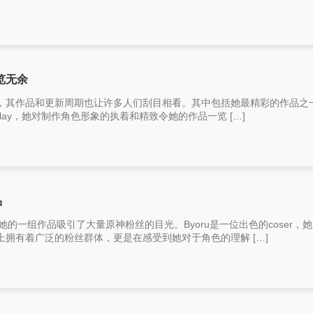
览无余
layer，其作品和更新周期也让许多人们刮目相看。其中包括她最精彩的作品
lay，她对制作角色形象的执着和精致令她的作品一览 […]
品
，她的一组作品吸引了大量原神粉丝的目光。Byoru是一位出色的coser，
拥有着广泛的粉丝群体，更是在感受到她对于角色的理解 […]