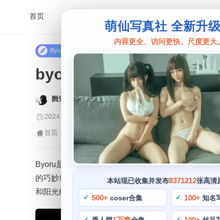
首页
萌仙写真社 全新升
内容更全、访问更快、尺度更大
Byoru
byoru玛修原图集，带
阙知风
2024 年 5 月 29 日 09:35:20
503
首页
正文
>
Byoru
>
Byoru是一位名叫丝芙拉的女生，她的COS作品包
的巧妙结合。还创意地融合不同的元素，她都能够带
8371212
本站现已收集并发布
张高清
和阳光般的笑容让人一见难忘。
500+
100+
coser合集
知名
1万套
100+