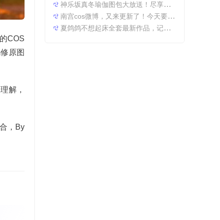
神乐坂真冬瑜伽图包大放送！尽享原图精粹
南宫cos微博，又来更新了！今天要分享一些特别的东西哦。
夏鸽鸽不想起床全套最新作品，记录最美时光。
的COS
玛修原图
和理解，
合，By