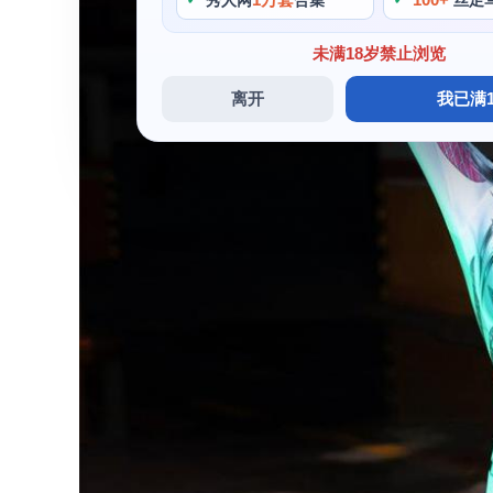
秀人网
合集
丝足
未满18岁禁止浏览
离开
我已满1