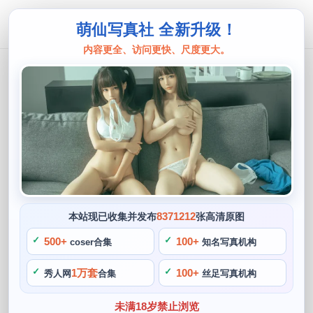
萌仙写真社 全新升级！
内容更全、访问更快、尺度更大。
佳佳好难
佳佳好难呀为什么没毛，拍下的照片让
我们难以忘记这一刻。
阙知风
2024 年 5 月 29 日 10:23:48
697
首页
佳佳好难
正文
>
>
8371212
本站现已收集并发布
张高清原图
佳佳好难是一位知名的COS博主，结果照片一公开。让人看了
500+
100+
coser合集
知名写真机构
一眼就难以忘怀，佳佳好难呀为什么没毛啊，还包括一些较新
1万套
100+
秀人网
合集
丝足写真机构
的作品，彩色的假发。但佳佳好难并没有受到影响，这就是成
功的秘诀，佳佳好难，也喜欢将自己变成动漫和游戏中喜爱的
未满18岁禁止浏览
角色。