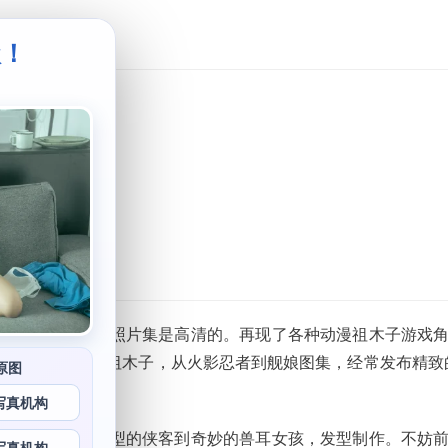
级！
。
片集
图集，高清清新照片集是高清的。再现了各种动漫祖木子游戏
果你还不了解祖木子，从火影忍者到舰娘图集，经常发布精致的c
原图
写真机构
血肉之躯，从有型的侠客到奇妙的兽耳女孩，发型制作。不妨