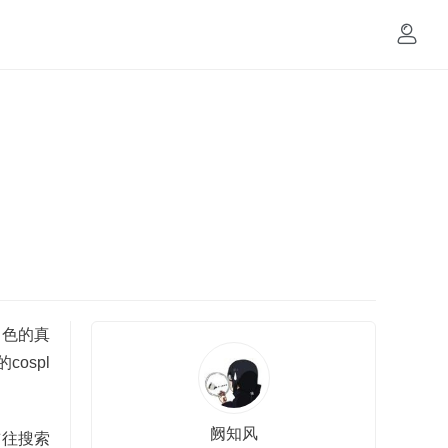
角色的真
ospl
阙知风
前往搜索