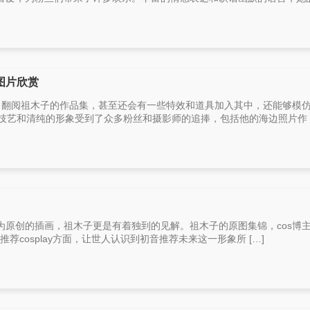
图片欣赏
主，翻阅祖木子的作品集，甚至还会有一些特效和道具加入其中，还能够模
技艺和清纯的形象受到了众多粉丝和摄影师的追捧，包括他的海边照片作 [
为原创的插画，祖木子更是有着独到的见解。祖木子的原图集锦，cos博
的推荐cosplay方面，让世人认识到初音推荐未来这一形象所 […]