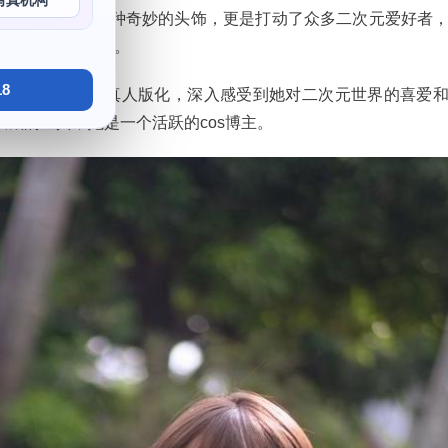
写真机构
照片集动用了各种奇妙的头饰，更是打动了众多二次元爱好者
“二手车小金刚”。
8
不仅仅是一个简单的真人版化，深入感受到她对二次元世界的喜爱
藏的宝典，她是一个活跃的cos博主。