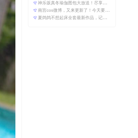
神乐坂真冬瑜伽图包大放送！尽享原图精粹
南宫cos微博，又来更新了！今天要分享一些特别的东西哦。
夏鸽鸽不想起床全套最新作品，记录最美时光。