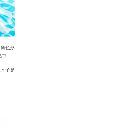
有角色形
品中。
祖木子是