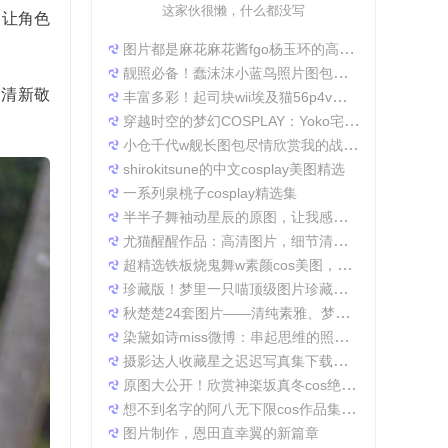
这家伙很懒，什么都没写
，让角色
图片都是麻花麻花酱fgo杨玉环的高清照片，太好看了
靓照必备！蠢沫沫小蓝鸟照片图包合集
和清新敬
丰富多彩！起司块wii埃及猫56p4v照片精选大集合
穿越时空的梦幻COSPLAY：Yoko宅夏电子档图包
小仓千代w舰长图包尽情欣赏我的战场作品集
shirokitsune的中文cosplay美图精选
一系列泉桃子cosplay精选集
半半子舞袖动星辰的原图，让我感受到了摄影的魅力
尤猫醒醒作品：高清图片，细节清晰展现真实美。
超精选铁板烧鬼舞w素颜cos美图，一定不会让你失望
珍藏版！梦里一只喵顶级图片珍藏套装。
秋楚楚24套图片——清纯素雅、梦幻唯美，成就一张张经典美图。
染黛如诗miss微博：串起思维的照片收集
摄影达人收藏星之迟迟写真集下载，原图分享带来无限想象空间。
原图大公开！欣赏神楽坂真冬cos绝対服従的高清细节
想不到名字的阿八无下限cos作品集锦，带你领略不一般的角色扮演魅力
图片制作，恩田直幸翼的新篇章