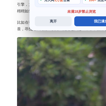
秀人网
合集
丝足
引擎，尤其是她那闪亮的瞳色和触手可及的妆容。她
栩栩如生地呈现在观众祖木子面前，她化身为黑白控的
未满18岁禁止浏览
离开
我已满1
比如在弹丸论破系列中，她的cosplay作品风格
畏，寻找她在高清互联网上的足迹。是一个非常值得收