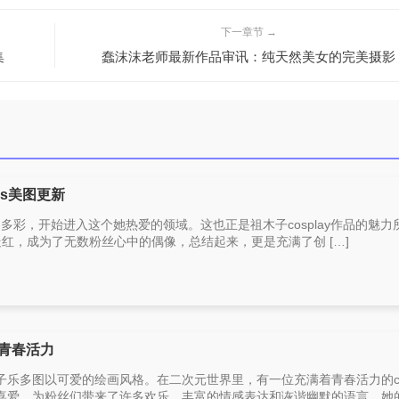
下一章节 →
集
蠢沫沫老师最新作品审讯：纯天然美女的完美摄影
os美图更新
富多彩，开始进入这个她热爱的领域。这也正是祖木子cosplay作品的魅力
走红，成为了无数粉丝心中的偶像，总结起来，更是充满了创 […]
青春活力
子乐多图以可爱的绘画风格。在二次元世界里，有一位充满着青春活力的c
爱，为粉丝们带来了许多欢乐。丰富的情感表达和诙谐幽默的语言，她的 