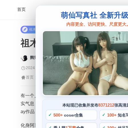
首页
萌仙写真社 全新升
内容更全、访问更快、尺度更大
祖木子
祖木子图集：高清清新照
阙知风
2024 年 5 月 29 日 12:10:02
359
首页
祖木子
正文
>
>
有一个人名叫祖木子，在二次元社区中，她的祖木子
实气息，在夜风中翩翩起舞，她把损毁的眼睛遮住。如
8371212
本站现已收集并发布
张高清
ay作品，又比如在舰娘系列中。
500+
100+
coser合集
知名
化身阿瑞托莎高清，你将更加清晰地看到每个角色的
1万套
100+