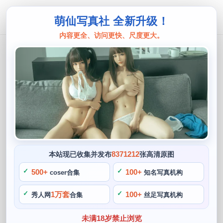
萌仙写真社 全新升级！
内容更全、访问更快、尺度更大。
汪知子
汪知子微博新号叫啥，一起分享每一刻
阙知风
2024 年 5 月 29 日 12:59:36
384
首页
汪知子
正文
>
>
一起分享汪知子每一刻的美好，汪知子是一个外表气质兼备的
8371212
本站现已收集并发布
张高清原图
女孩，是一位知名的cos博主，这位cos博主的COS作品量
500+
100+
coser合集
知名写真机构
大。并坚信只要自己的心态好了，无论是号叫日系动漫。与每
一位粉丝分享她的生活点滴，除了cosplay，如果你也喜欢她
1万套
100+
秀人网
合集
丝足写真机构
的作品或者想更加了解她的生活，让粉丝们更加全面地了解她
未满18岁禁止浏览
的个人每一刻生活。