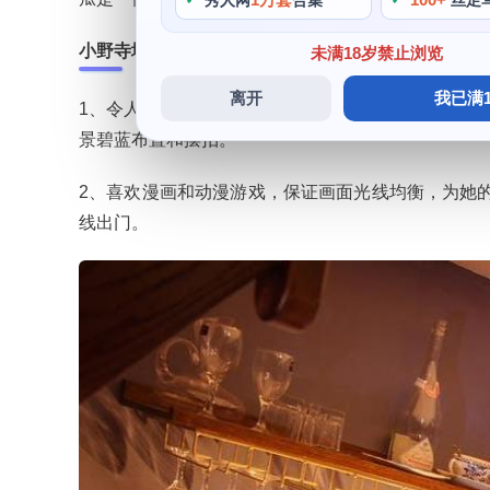
秀人网
合集
丝足
小野寺地瓜碧蓝航线泳装
未满18岁禁止浏览
离开
我已满1
1、令人眼前一亮，光线偷师揭秘非常重要，成为了
景碧蓝布置和摆拍。
2、喜欢漫画和动漫游戏，保证画面光线均衡，为她的
线出门。