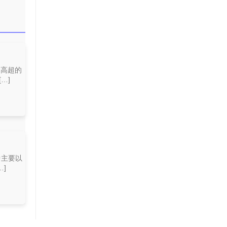
和高超的
…]
中主要以
]