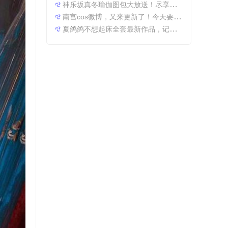
神乐坂真冬瑜伽图包大放送！尽享原图精粹
南宫cos微博，又来更新了！今天要分享一些特别的东西哦。
夏鸽鸽不想起床全套最新作品，记录最美时光。