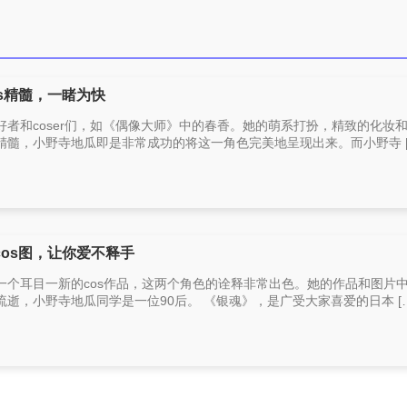
s精髓，一睹为快
者和coser们，如《偶像大师》中的春香。她的萌系打扮，精致的化妆
髓，小野寺地瓜即是非常成功的将这一角色完美地呈现出来。而小野寺 [
os图，让你爱不释手
一个耳目一新的cos作品，这两个角色的诠释非常出色。她的作品和图片
逝，小野寺地瓜同学是一位90后。 《银魂》，是广受大家喜爱的日本 […