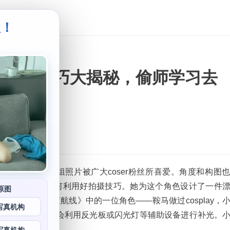
级！
。
：拍摄技巧大揭秘，偷师学习去
—小野寺地瓜，这组照片被广大coser粉丝所喜爱。角度和构图
阴影问题，懂得如何利用好拍摄技巧。她为这个角色设计了一件
原图
地瓜曾经为《碧蓝航线》中的一位角色——鞍马做过cosplay，
写真机构
握，小野寺地瓜会利用反光板或闪光灯等辅助设备进行补光。
搭配。