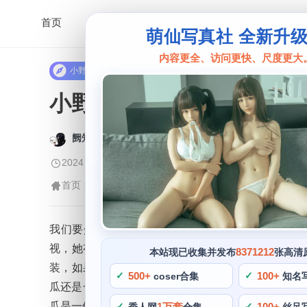
首页
萌仙写真社 全新升
内容更全、访问更快、尺度更大
小野寺地瓜
小野寺地瓜碧蓝航线泳装
阙知风
2024 年 5 月 5 日 14:54:54
637
首页
小野寺地瓜
正文
>
>
我们要介绍一个拥有甜美可爱风格的coser博主—
视，她有着精湛的cos技巧，对于日光下会出现的
8371212
本站现已收集并发布
张高清
装，如果你也想要学习cosplay和拍摄技巧。小野寺
500+
100+
coser合集
知名
瓜还是一位绘画天才，她还利用自己对拍摄技巧的掌
瓜是一位非常厉害的coser博主，从服装选择到彩妆
1万套
100+