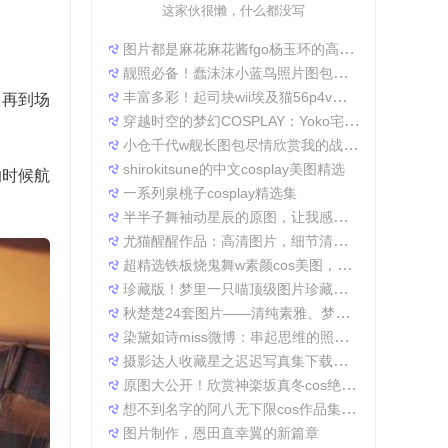
这家伙很懒，什么都没写
图片都是麻花麻花酱fgo杨玉环的高清照片，太好看了
靓照必备！蠢沫沫小蓝鸟照片图包合集
丰富多彩！起司块wii埃及猫56p4v照片精选大集合
，再到场
穿越时空的梦幻COSPLAY：Yoko宅夏电子档图包
小仓千代w舰长图包尽情欣赏我的战场作品集
shirokitsune的中文cosplay美图精选
的时候航
一系列泉桃子cosplay精选集
半半子舞袖动星辰的原图，让我感受到了摄影的魅力
尤猫醒醒作品：高清图片，细节清晰展现真实美。
超精选铁板烧鬼舞w素颜cos美图，一定不会让你失望
珍藏版！梦里一只喵顶级图片珍藏套装。
秋楚楚24套图片——清纯素雅、梦幻唯美，成就一张张经典美图。
染黛如诗miss微博：串起思维的照片收集
摄影达人收藏星之迟迟写真集下载，原图分享带来无限想象空间。
原图大公开！欣赏神楽坂真冬cos绝対服従的高清细节
想不到名字的阿八无下限cos作品集锦，带你领略不一般的角色扮演魅力
图片制作，恩田直幸翼的新篇章