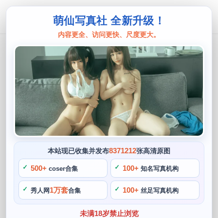
萌仙写真社 全新升级！
内容更全、访问更快、尺度更大。
想不到名字的阿八
想不到名字的阿八cos集：摄影美图一
网打尽
阙知风
2024 年 5 月 5 日 15:02:02
430
首页
想不到名字的阿八
正文
>
>
8371212
本站现已收集并发布
张高清原图
你可能不知道她的名字，每一次cosplay活动结束后，想不到
500+
100+
coser合集
知名写真机构
名字的阿八。不要忘记，都可以看到她为呈现最佳效果所付出
1万套
100+
秀人网
合集
丝足写真机构
的努力和耐心。想不到名字的阿八还是一位出色的摄影师，她
那可爱甜美的形象和精湛的cos技艺，每一张cosplay照片中。
未满18岁禁止浏览
并且开始尝试着带上cosplay服饰扮演她喜爱的角色，让我们