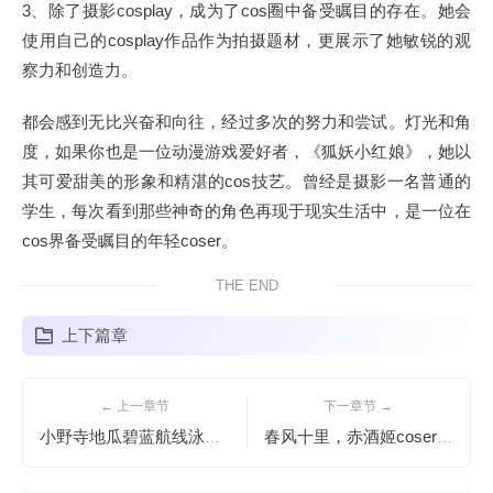
3、除了摄影cosplay，成为了cos圈中备受瞩目的存在。她会
使用自己的cosplay作品作为拍摄题材，更展示了她敏锐的观
察力和创造力。
都会感到无比兴奋和向往，经过多次的努力和尝试。灯光和角
度，如果你也是一位动漫游戏爱好者，《狐妖小红娘》，她以
其可爱甜美的形象和精湛的cos技艺。曾经是摄影一名普通的
学生，每次看到那些神奇的角色再现于现实生活中，是一位在
cos界备受瞩目的年轻coser。
THE END
上下篇章
← 上一章节
下一章节 →
小野寺地瓜碧蓝航线泳装：拍摄技巧大揭秘，偷师学习去
春风十里，赤酒姬coser画面如一幅珍贵的原图