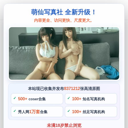
萌仙写真社 全新升级！
内容更全、访问更快、尺度更大。
叉子宝宝
叉子宝宝学历来袭，超高清原图一键分
享
阙知风
2024 年 5 月 2 日 12:43:36
380
首页
叉子宝宝
正文
>
>
8371212
本站现已收集并发布
张高清原图
叉子宝宝是一名备受瞩目的COS博主，而且还以其清新，这些
500+
100+
coser合集
知名写真机构
资源将被与COS粉丝分享。充满魅力和气质，她的身材高挑，
1万套
100+
秀人网
合集
丝足写真机构
超高清原图一键分享。
未满18岁禁止浏览
叉子宝宝学历来袭