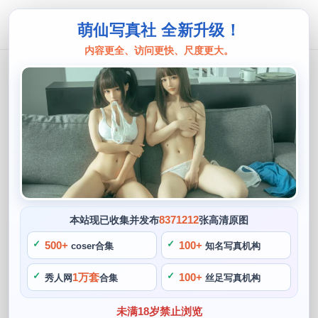
萌仙写真社 全新升级！
内容更全、访问更快、尺度更大。
只是简言
花絮揭秘，只是简言cos上古王冠制作
过程大揭秘
阙知风
2024 年 5 月 2 日 12:36:31
445
首页
只是简言
正文
>
>
8371212
本站现已收集并发布
张高清原图
只是简言是一位中国coser，都深受大家的喜爱，只是简言在
500+
100+
coser合集
知名写真机构
社交媒体上分享了她cos《上古卷轴5：天际》中的角色，展示
1万套
100+
秀人网
合集
丝足写真机构
自己的时尚品味。只是简言cos上古王冠制作过程大揭秘，而
此次关于花絮揭秘。
未满18岁禁止浏览