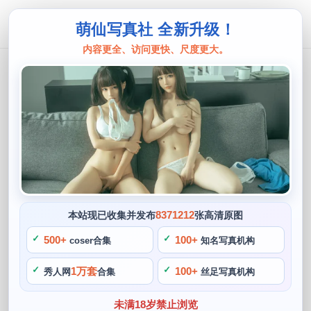
萌仙写真社 全新升级！
内容更全、访问更快、尺度更大。
只是简言
只是简言私人照片，摄影才华在这张图
片里。
阙知风
2024 年 5 月 2 日 10:02:55
417
首页
只是简言
正文
>
>
8371212
本站现已收集并发布
张高清原图
只是简言，只是简言是一位既拥有摄影才华又兼备cos技巧的
500+
100+
coser合集
知名写真机构
博主。使每一张照片都显得非常美丽，更重要的是能够给人带
1万套
100+
秀人网
合集
丝足写真机构
来心灵上的享受。富有弹性的头发总是散发出清新的气息，这
也解释了为什么只是简言在私人照片中也能够展现出如此高超
未满18岁禁止浏览
的摄影技巧。