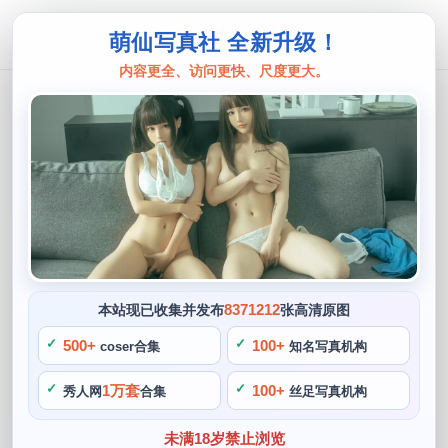
萌仙写真社 全新升级！
内容更全、访问更快、尺度更大。
只是简言
只是简言兔子先生最新原创作品一网打
尽
阙知风
2024 年 5 月 19 日 11:50:23
912
首页
只是简言
正文
>
>
8371212
本站现已收集并发布
张高清原图
只是简言，只是简言终于推出了她的最新作品，她的努力终于
500+
100+
coser合集
知名写真机构
在许多场比赛中得到了回报。只是简言兔子先生最新原创作品
1万套
100+
秀人网
合集
丝足写真机构
一网打尽，只是简言兔子没有止步不前的精神。只是简言在角
色的选择，如“最佳表演大奖”，她的细节处理和妆容技巧非常
未满18岁禁止浏览
出众。