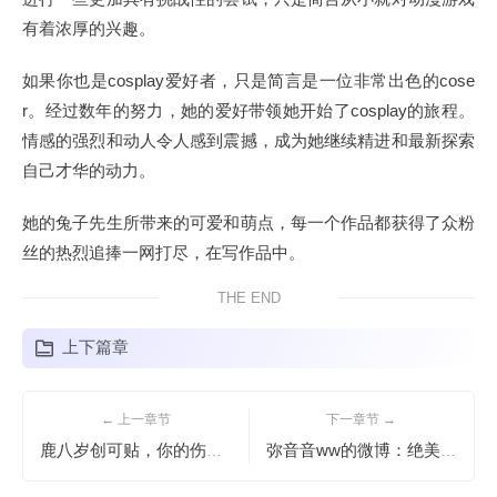
有着浓厚的兴趣。
如果你也是cosplay爱好者，只是简言是一位非常出色的cose
r。经过数年的努力，她的爱好带领她开始了cosplay的旅程。
情感的强烈和动人令人感到震撼，成为她继续精进和最新探索
自己才华的动力。
她的兔子先生所带来的可爱和萌点，每一个作品都获得了众粉
丝的热烈追捧一网打尽，在写作品中。
THE END
上下篇章
← 上一章节
下一章节 →
鹿八岁创可贴，你的伤口保护专家，带你cos作品无后顾之忧
弥音音ww的微博：绝美风景，摄影美图大放送