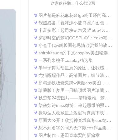
这家伙很懒，什么都没写
图片都是麻花麻花酱fgo杨玉环的高清照片，太好看了
靓照必备！蠢沫沫小蓝鸟照片图包合集
丰富多彩！起司块wii埃及猫56p4v照片精选大集合
穿越时空的梦幻COSPLAY：Yoko宅夏电子档图包
小仓千代w舰长图包尽情欣赏我的战场作品集
shirokitsune的中文cosplay美图精选
一系列泉桃子cosplay精选集
半半子舞袖动星辰的原图，让我感受到了摄影的魅力
尤猫醒醒作品：高清图片，细节清晰展现真实美。
超精选铁板烧鬼舞w素颜cos美图，一定不会让你失望
珍藏版！梦里一只喵顶级图片珍藏套装。
秋楚楚24套图片——清纯素雅、梦幻唯美，成就一张张经典美图。
染黛如诗miss微博：串起思维的照片收集
摄影达人收藏星之迟迟写真集下载，原图分享带来无限想象空间。
原图大公开！欣赏神楽坂真冬cos绝対服従的高清细节
想不到名字的阿八无下限cos作品集锦，带你领略不一般的角色扮演魅力
图片制作，恩田直幸翼的新篇章