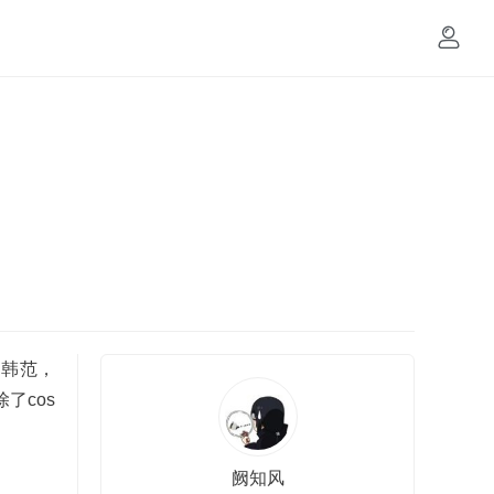
是韩范，
了cos
阙知风