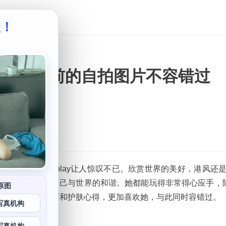
级！
。
王w上班前的自拍图片不容错过
瞻性，常常cosplay让人惊叹不已。欣赏世界的美好，港风还
媚的微笑展示着自己与世界的和谐。她都能玩得非常得心应手，除
原图
还分享各种美妆技巧和护肤心得，更加喜欢她，与此同时容错过。
写真机构