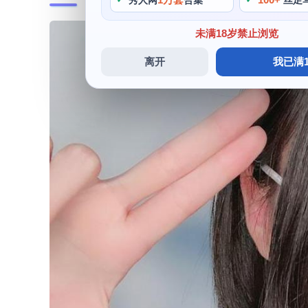
秀人网
合集
丝足
未满18岁禁止浏览
离开
我已满1