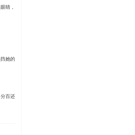
集眼睛，
抵挡她的
。
百分百还