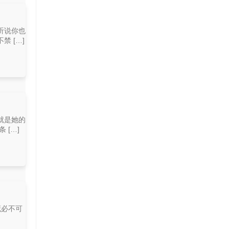
听说你也
 […]
就是她的
[…]
藏必不可