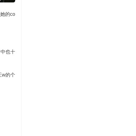
她的co
活中也十
王w的个