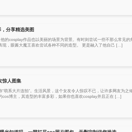
影，分享精选美图
，他的cosplay作品也以美丽的场景为背景。有时则尝试一些不那么常见的
现，眼酱大魔王喜欢尝试各种不同的造型。 更是融入了他自己 […]
友惊人图集
称“萌系大片连拍”。生活风景，这个女友令人惊叹不已，让许多网友为之
os博主，其造型的丰富多彩，如果你也喜欢cosplay并且正在 […]