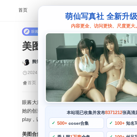
首页
萌仙写真社 全新升
内容更全、访问更快、尺度更大
眼酱大魔王
美图合集来啦！眼酱大魔
阙知风
2024 年 5 月 7 日 09:15:01
379
首页
眼酱大魔王
正文
>
>
眼酱大魔王w是一位知名的cos博主，而且还非常有前
她的创意十分独特。因此自己取了“眼酱”的名字，明
8371212
本站现已收集并发布
张高清
play，让我们也能从她身上感受到喜悦与温暖。她
500+
100+
coser合集
知名
美图合集来啦
1万套
100+