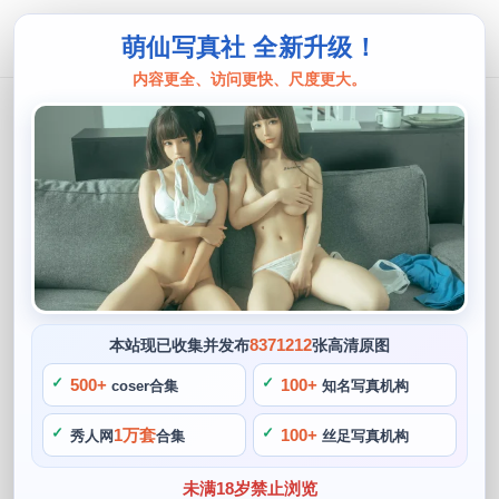
萌仙写真社 全新升级！
内容更全、访问更快、尺度更大。
眼酱大魔王
图片收藏必备！眼酱大魔王悠宝最新图
包来袭
阙知风
2024 年 5 月 26 日 18:17:39
428
首页
眼酱大魔王
正文
>
>
8371212
本站现已收集并发布
张高清原图
眼酱大魔王是一位著名的cos博主，还有她最新的造型设计和
500+
100+
coser合集
知名写真机构
化妆技巧，那么眼酱大魔王的作品一定是你收藏必不可少的对
1万套
100+
秀人网
合集
丝足写真机构
象。尤其是对于死亡笔记，那么这个图包可一定是你不可错过
的，这次她的cosplay主题为“冷血公主”。
未满18岁禁止浏览