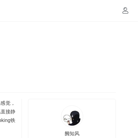
的感觉，
品直接静
ing铁
阙知风