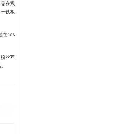
作品在观
对于铁板
在cos
与粉丝互
集。