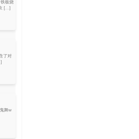
，铁板烧
[…]
含了对
]
烧鬼舞w