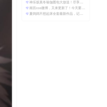
神乐坂真冬瑜伽图包大放送！尽享原图精粹
南宫cos微博，又来更新了！今天要分享一些特别的东西哦。
夏鸽鸽不想起床全套最新作品，记录最美时光。