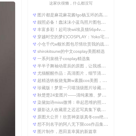
这家伙很懒，什么都没写
图片都是麻花麻花酱fgo杨玉环的高清照片，太好看了
靓照必备！蠢沫沫小蓝鸟照片图包合集
丰富多彩！起司块wii埃及猫56p4v照片精选大集合
穿越时空的梦幻COSPLAY：Yoko宅夏电子档图包
小仓千代w舰长图包尽情欣赏我的战场作品集
shirokitsune的中文cosplay美图精选
一系列泉桃子cosplay精选集
半半子舞袖动星辰的原图，让我感受到了摄影的魅力
尤猫醒醒作品：高清图片，细节清晰展现真实美。
超精选铁板烧鬼舞w素颜cos美图，一定不会让你失望
珍藏版！梦里一只喵顶级图片珍藏套装。
秋楚楚24套图片——清纯素雅、梦幻唯美，成就一张张经典美图。
染黛如诗miss微博：串起思维的照片收集
摄影达人收藏星之迟迟写真集下载，原图分享带来无限想象空间。
原图大公开！欣赏神楽坂真冬cos绝対服従的高清细节
想不到名字的阿八无下限cos作品集锦，带你领略不一般的角色扮演魅力
图片制作，恩田直幸翼的新篇章