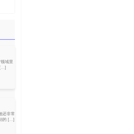
Y领域里
…]
她还非常
 […]