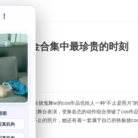
级！
。
鬼舞w白金合集中最珍贵的时刻
有生命力，铁板烧鬼舞w的cos作品也给人一种“不止是照片”
个作品都是一次舞台表演，变换姿态的动作组合突破了cos作
原图
不仅仅是单纯不止的照片，她还有着一套属于自己的铁板烧cook
写真机构