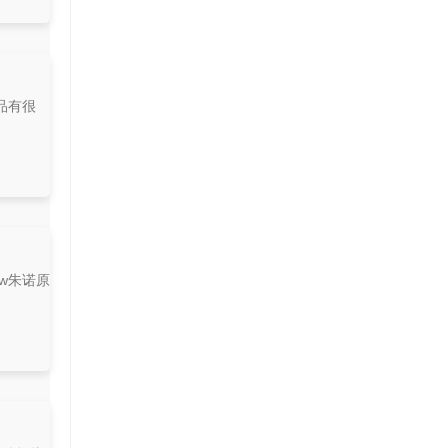
品有很
w朱诺原