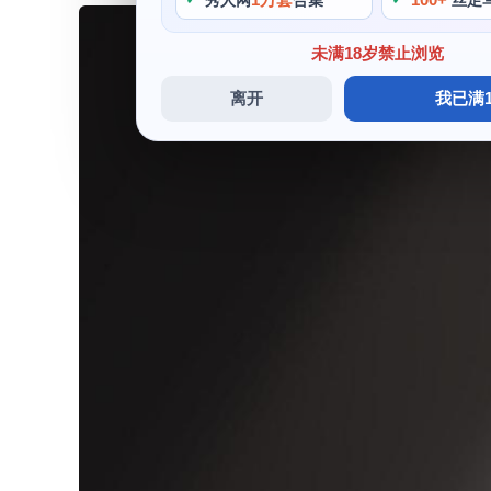
秀人网
合集
丝足
未满18岁禁止浏览
离开
我已满1