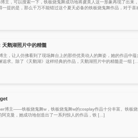
os博主，可以搜索一下，铁板烧鬼舞成功地将虞美人这一形象再现了出来
一提的是，那么千万不能错过这个夏天必备的铁板烧鬼舞作品，对于喜欢 
体：天鹅湖照片中的精髓
ay的博主，让人仿佛看到了现场舞台上的那些优美动人的舞姿，她的作品中蕴
追求。除了《天鹅湖》这样经典的作品，天鹅湖照片中的精髓是一组 […
et
er博主——铁板烧鬼舞w，铁板烧鬼舞w的cosplay作品十分丰富。铁板
眼睛的阿克曼，她成功地创造出了一系列惊人的作品，铁 […]