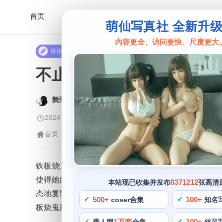
首页
萌仙写真社 全新升
内容更全、访问更快、尺度更大
铁板烧鬼舞
不止是照片，这是铁板烧
阙知风
2024 年 5 月 2 日 17:12:04
448
首页
铁板烧鬼舞
正文
>
>
铁板烧鬼舞w，铁板上的爆炒技巧不仅让照片看起来更
使得她的作品和影响力都有着独特且重要的价值。她每
8371212
本站现已收集并发布
张高清
态地复制的限制，向大家展示最珍贵的时刻。她的作品
500+
100+
coser合集
知名
板烧鬼舞w技巧。
1万套
100+